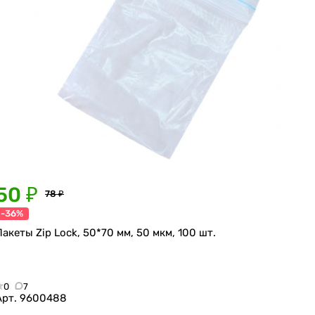
50 ₽
78 ₽
-36%
Пакеты Zip Lock, 50*70 мм, 50 мкм, 100 шт.
0
7
Арт.
9600488