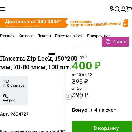
Главная
Каталог
Пакеты
Пакеты zip lock
Прозрачные
4 фото
Пакеты Zip Lock, 150*200
от 1 до 9
400 ₽
мм, 70-80 мкм, 100 шт.
от 10 до 49
395 ₽
0
0 отзывов
от 50
390 ₽
1
вопрос
Бонус:
+ 4 на счет
Арт.
9604727
В корзину
Все цены указаны с учетом НДС