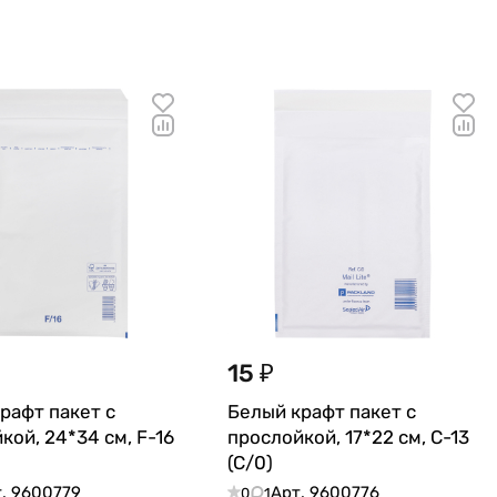
15 ₽
рафт пакет с
Белый крафт пакет с
кой, 24*34 см, F-16
прослойкой, 17*22 см, C-13
(С/0)
т.
9600779
Арт.
9600776
0
1