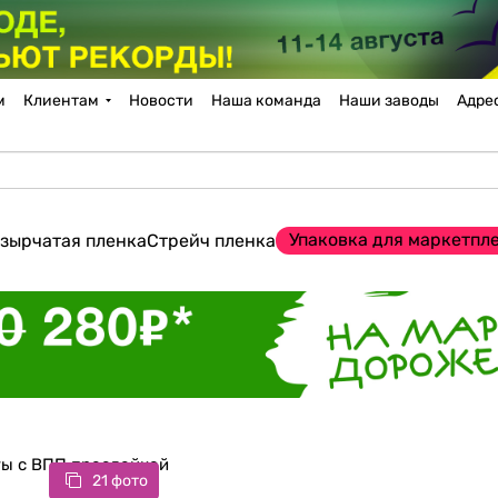
м
Клиентам
Новости
Наша команда
Наши заводы
Адре
Упаковка для маркетпл
зырчатая пленка
Стрейч пленка
ты с ВПП прослойкой
21 фото