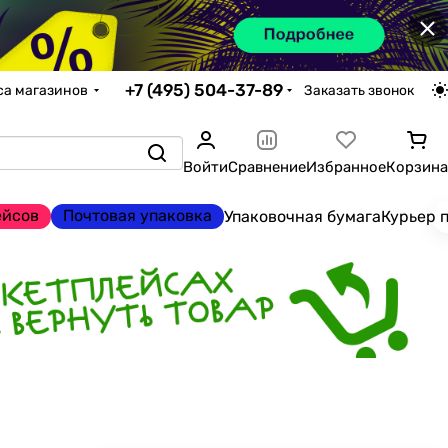
×
+7 (495) 504-37-89
са магазинов
Заказать звонок
Войти
Сравнение
Избранное
Корзина
ейсов
Почтовая упаковка
Упаковочная бумага
Курьер 