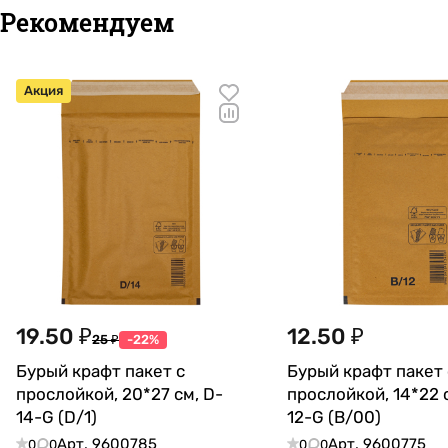
Рекомендуем
Акция
19.50 ₽
12.50 ₽
25 ₽
-22%
Бурый крафт пакет с
Бурый крафт пакет 
прослойкой, 20*27 см, D-
прослойкой, 14*22 
14-G (D/1)
12-G (В/00)
Арт.
9600785
Арт.
9600775
0
0
0
0