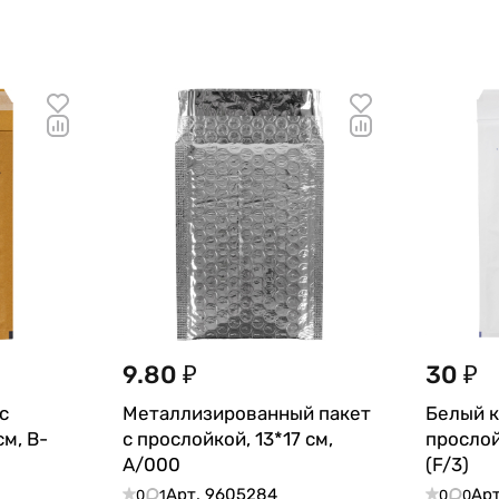
9.80 ₽
30 ₽
с
Металлизированный пакет
Белый к
см, B-
с прослойкой, 13*17 см,
прослой
А/000
(F/3)
Арт.
9605284
Ар
0
1
0
0