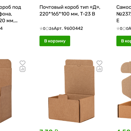
ороб под
Почтовый короб тип «Д»,
Самос
фона,
220*165*100 мм, T-23 В
№237,
20 мм,
Е
14
Арт.
9600442
А
0
26
0
0
В корзину
В ко