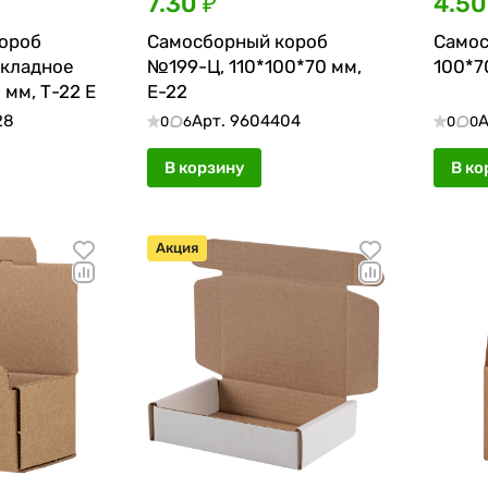
7.30 ₽
4.50
ороб
Самосборный короб
Самос
складное
№199-Ц, 110*100*70 мм,
100*7
 мм, Т-22 Е
Е-22
28
Арт.
9604404
А
0
6
0
0
В корзину
В ко
Акция