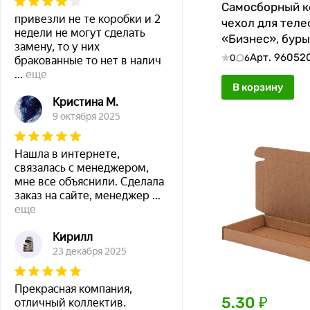
Самосборный к
привезли не те коробки и 2
чехол для тел
недели не могут сделать
«Бизнес», буры
замену, то у них
180*90*20 мм, 
Арт.
96052
0
6
бракованные то нет в налич
...
еще
В корзину
Кристина М.
9 октября 2025
Нашла в интернете,
связалась с менеджером,
мне все объяснили. Сделала
заказ на сайте, менеджер
...
еще
Кирилл
23 декабря 2025
Прекрасная компания,
5.30 ₽
отличный коллектив.