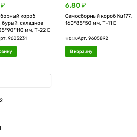
 ₽
6.80 ₽
борный короб
Самосборный короб №177,
 бурый, складное
160*85*50 мм, Т-11 Е
25*90*110 мм, Т-22 Е
рт.
9605231
Арт.
9605892
0
0
рзину
В корзину
2
ч