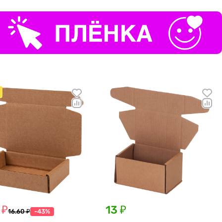
 ₽
13 ₽
16.60 ₽
-43%