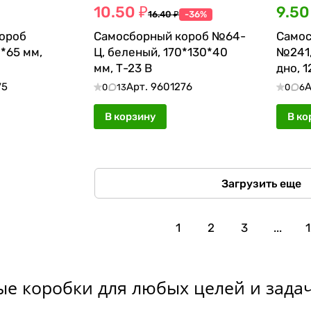
10.50 ₽
9.50
16.40 ₽
-36%
ороб
Самосборный короб №64-
Самос
*65 мм,
Ц, беленый, 170*130*40
№241,
мм, Т-23 В
дно, 1
75
Арт.
9601276
А
0
13
0
6
В корзину
В ко
Загрузить еще
1
2
3
...
1
е коробки для любых целей и зада