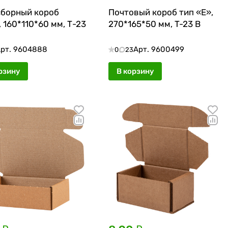
борный короб
Почтовый короб тип «E»,
 160*110*60 мм, Т-23
270*165*50 мм, T-23 В
рт.
9604888
Арт.
9600499
0
23
рзину
В корзину