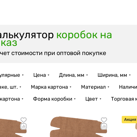
алькулятор
коробок на
аказ
чет стоимости при оптовой покупке
улярные
Цена
Длина, мм
Ширина, мм
ке, шт.
Марка картона
Материал
Наличи
 картона
Форма коробки
Цвет
Торговая 
Акция