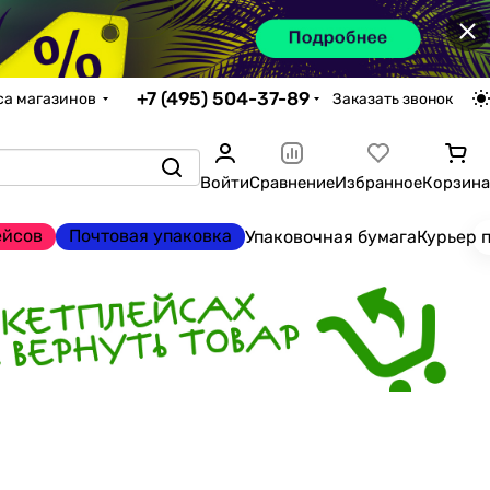
×
+7 (495) 504-37-89
са магазинов
Заказать звонок
Войти
Сравнение
Избранное
Корзина
ейсов
Почтовая упаковка
Упаковочная бумага
Курьер 