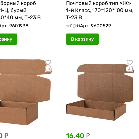
борный короб
Почтовый короб тип «Ж»
-Ц, бурый,
1-й Класс, 170*120*100 мм,
30*40 мм, Т-23 В
T-23 В
Арт.
9601938
Арт.
9600529
0
11
рзину
В корзину
0 ₽
16.40 ₽