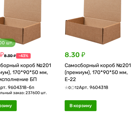
00 шт.
 ₽
8.30 ₽
8.30 ₽
-43%
борный короб №201
Самосборный короб №201
иум), 170*90*50 мм,
(премиум), 170*90*50 мм,
 исполнение БП
Е-22
рт.
9604318-бп
Арт.
9604318
0
12
ьный заказ: 237600 шт.
рзину
В корзину