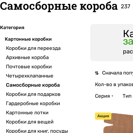
Самосборные короба
237
Категория
К
з
Картонные коробки
Коробки для переезда
рас
Архивные короба
Почтовые коробки
Сначала поп
Четырехклапанные
Кол-во в упаков
Самосборные короба
Коробки для подарков
Серия
Тип
Гардеробные коробки
Картонные лотки
Акция
Коробки для вещей
Коробки для книг, посуды