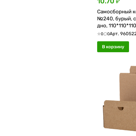
10.70 ₽
Самосборный к
№240, бурый, 
дно, 110*110*110
Арт.
96052
0
0
В корзину