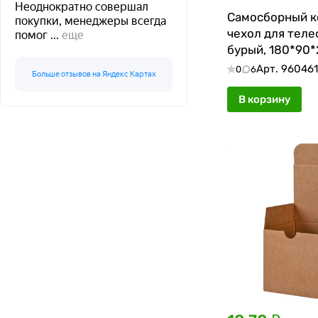
Неоднократно совершал
Самосборный к
покупки, менеджеры всегда
чехол для теле
помог
...
еще
бурый, 180*90*
Т-24 Е
Арт.
96046
0
6
Больше отзывов на Яндекс Картах
В корзину