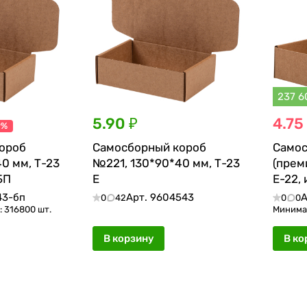
237 6
5.90 ₽
4.75
9%
ороб
Самосборный короб
Самос
0 мм, Т-23
№221, 130*90*40 мм, Т-23
(прем
БП
Е
Е-22,
43-бп
Арт.
9604543
А
0
42
0
0
 316800 шт.
Минимал
В корзину
В ко