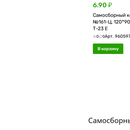
6.90 ₽
Самосборный к
№161-Ц, 120*90
Т-23 Е
Арт.
96059
0
0
В корзину
Самосборны