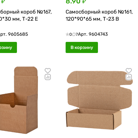
 ₽
8.90 ₽
борный короб №167,
Самосборный короб №161,
0*30 мм, Т-22 Е
120*90*65 мм, Т-23 В
рт.
9605685
Арт.
9604743
0
7
рзину
В корзину