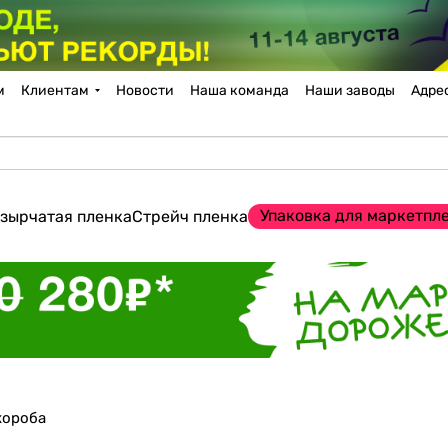
м
Клиентам
Новости
Наша команда
Наши заводы
Адре
Упаковка для маркетпл
зырчатая пленка
Стрейч пленка
короба