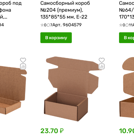
ороб под
Самосборный короб
Самос
ефона
№204 (премиум),
№64/1
й,
135*85*55 мм, Е-22
170*1
Т-22 Е
04
Арт.
9604579
0
7
0
11
В корзину
В ко
23.70 ₽
10.9