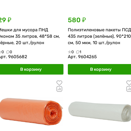
29 ₽
580 ₽
Мешки для мусора ПНД
Полиэтиленовые пакеты ПС
Эконом 35 литров, 48*58 см,
435 литров (зелёные), 90*210
чёрные, 20 шт./рулон
см, 50 мкм, 10 шт./рулон
0
0
0
1
Арт.
9605682
Арт.
9604265
В корзину
В корзину