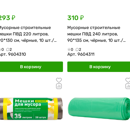
293 ₽
310 ₽
Мусорные строительные
Мусорные строительные
мешки ПВД 220 литров,
мешки ПВД 240 литров,
90*130 см, чёрные, 10 шт./
90*135 см, чёрные, 10 шт./
рулон
рулон
0
2
0
2
Арт.
9604310
Арт.
9604311
В корзину
В корзину