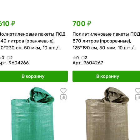
610 ₽
700 ₽
Полиэтиленовые пакеты ПСД
Полиэтиленовые пакеты ПС
540 литров (оранжевые),
870 литров (прозрачные),
90*230 см, 50 мкм, 10 шт./
125*190 см, 50 мкм, 10 шт./
рулон
рулон
0
2
0
3
Арт.
9604266
Арт.
9604267
В корзину
В корзину