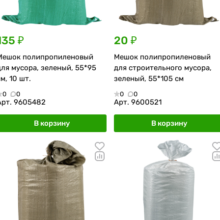
135 ₽
20 ₽
Мешок полипропиленовый
Мешок полипропиленовый
для мусора, зеленый, 55*95
для строительного мусора,
м, 10 шт.
зеленый, 55*105 см
0
0
0
0
Арт.
9605482
Арт.
9600521
В корзину
В корзину