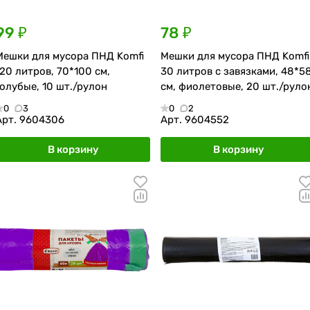
99 ₽
78 ₽
Мешки для мусора ПНД Komfi
Мешки для мусора ПНД Komfi
120 литров, 70*100 см,
30 литров с завязками, 48*5
голубые, 10 шт./рулон
см, фиолетовые, 20 шт./руло
0
3
0
2
Арт.
9604306
Арт.
9604552
В корзину
В корзину