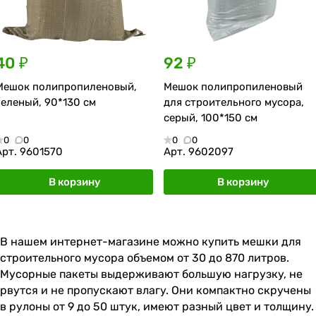
40 ₽
92 ₽
Мешок полипропиленовый,
Мешок полипропиленовый
зеленый, 90*130 см
для строительного мусора,
серый, 100*150 см
0
0
0
0
Арт.
9601570
Арт.
9602097
В корзину
В корзину
В нашем интернет-магазине можно купить мешки для
строительного мусора объемом от 30 до 870 литров.
Мусорные пакеты выдерживают большую нагрузку, не
рвутся и не пропускают влагу. Они компактно скручены
в рулоны от 9 до 50 штук, имеют разный цвет и толщину.