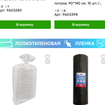
литров, 90*140 см, 10 шт./
рулон
0
1
рулон
Арт.
9603285
0
8
Арт.
9603398
В корзину
В корзину