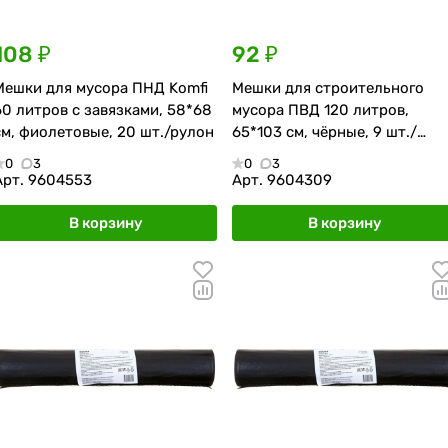
108 ₽
92 ₽
Мешки для мусора ПНД Komfi
Мешки для строительного
60 литров с завязками, 58*68
мусора ПВД 120 литров,
см, фиолетовые, 20 шт./рулон
65*103 см, чёрные, 9 шт./
рулон
0
3
0
3
Арт.
9604553
Арт.
9604309
В корзину
В корзину