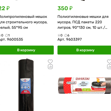
22 ₽
350 ₽
Полипропиленовый мешок
Полиэтиленовые мешки для
для строительного мусора,
мусора, ПСД пакеты 220
белый, 55*95 см
литров, 90*130 см, 10 шт./
рулон
0
1
0
6
Арт.
9600535
Арт.
9603397
В корзину
В корзину