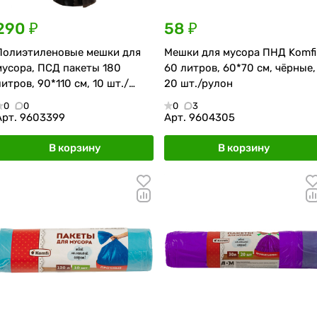
290 ₽
58 ₽
Полиэтиленовые мешки для
Мешки для мусора ПНД Komfi
мусора, ПСД пакеты 180
60 литров, 60*70 см, чёрные,
литров, 90*110 см, 10 шт./
20 шт./рулон
рулон
0
0
0
3
Арт.
9603399
Арт.
9604305
В корзину
В корзину