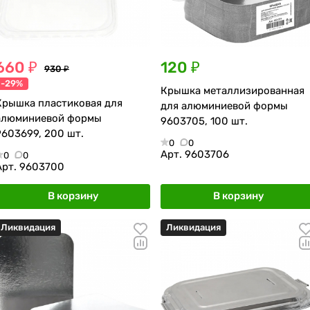
660 ₽
120 ₽
930 ₽
-29%
Крышка металлизированная
Крышка пластиковая для
для алюминиевой формы
алюминиевой формы
9603705, 100 шт.
9603699, 200 шт.
0
0
Арт.
9603706
0
0
Арт.
9603700
В корзину
В корзину
Ликвидация
Ликвидация