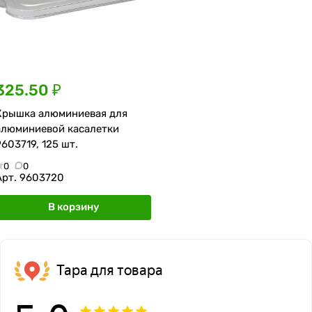
325.50 ₽
Крышка алюминиевая для
алюминиевой касалетки
9603719, 125 шт.
0
0
Арт.
9603720
В корзину
Тара для товара