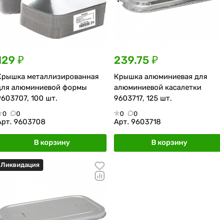
129 ₽
239.75 ₽
Крышка металлизированная
Крышка алюминиевая для
для алюминиевой формы
алюминиевой касалетки
9603707, 100 шт.
9603717, 125 шт.
0
0
0
0
Арт.
9603708
Арт.
9603718
В корзину
В корзину
Ликвидация