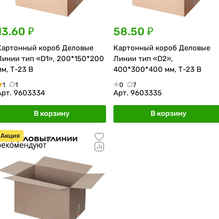
13.60 ₽
58.50 ₽
Картонный короб Деловые
Картонный короб Деловые
Линии тип «D1», 200*150*200
Линии тип «D2»,
мм, Т-23 В
400*300*400 мм, Т-23 В
1
1
0
7
Арт.
9603334
Арт.
9603335
В корзину
В корзину
Акция