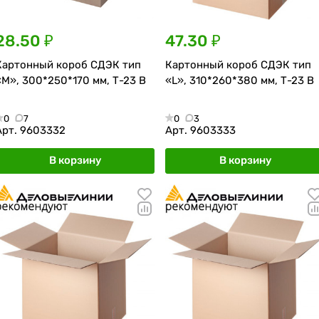
28.50 ₽
47.30 ₽
Картонный короб СДЭК тип
Картонный короб СДЭК тип
«M», 300*250*170 мм, Т-23 В
«L», 310*260*380 мм, Т-23 В
0
7
0
3
Арт.
9603332
Арт.
9603333
В корзину
В корзину