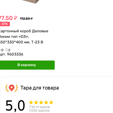
77.50 ₽
112.50 ₽
-31%
Картонный короб Деловые
Линии тип «D3»,
550*330*400 мм, Т-23 В
0
2
Арт.
9603336
В корзину
Тара для товара
5,0
730 отзывов
1430 оценок