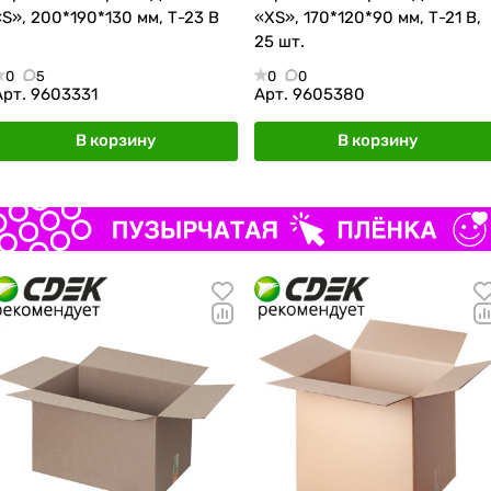
«S», 200*190*130 мм, Т-23 В
«XS», 170*120*90 мм, Т-21 В,
25 шт.
0
5
0
0
Арт.
9603331
Арт.
9605380
В корзину
В корзину