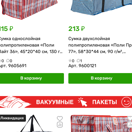
115 ₽
213 ₽
Сумка однослойная
Сумка двухслойная
полипропиленовая «Поли
полипропиленовая «Поли Пр
Лайт 36», 45*20*40 см, 130 г/
77», 58*30*44 см, 90 г/м²,
м², красно-синяя
сине-чёрная
0
0
0
1
Арт.
9605691
Арт.
9600121
В корзину
В корзину
Ликвидация