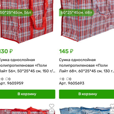
50*25*45см, 56л
60*25*45см, 68л
130 ₽
145 ₽
Сумка однослойная
Сумка однослойная
полипропиленовая «Поли
полипропиленовая «Поли
Лайт 56», 50*25*45 см, 150 г/
Лайт 68», 60*25*45 см, 130 г/
м², красно-синяя
м², красно-синяя
0
0
0
0
Арт.
9605959
Арт.
9605693
В корзину
В корзину