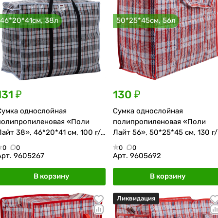
46*20*41см, 38л
50*25*45см, 56л
131 ₽
130 ₽
Сумка однослойная
Сумка однослойная
полипропиленовая «Поли
полипропиленовая «Поли
Лайт 38», 46*20*41 см, 100 г/
Лайт 56», 50*25*45 см, 130 г/
м², чёрно-красная
м², красно-синяя
0
0
0
0
Арт.
9605267
Арт.
9605692
В корзину
В корзину
Ликвидация