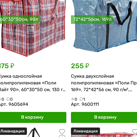
60*30*50см, 90л
72*42*56см, 169л
175 ₽
255 ₽
Сумка однослойная
Сумка двухслойная
полипропиленовая «Поли
полипропиленовая «Поли Пр
Лайт 90», 60*30*50 см, 130 г/
169», 72*42*56 см, 90 г/м²,
м², красно-синяя
сине-чёрная
0
0
0
1
Арт.
9605694
Арт.
9600111
В корзину
В корзину
Ликвидация
Ликвидация