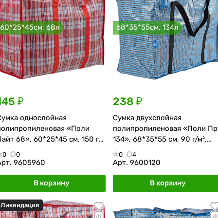
60*25*45см, 68л
68*35*55см, 134л
145 ₽
238 ₽
Сумка однослойная
Сумка двухслойная
полипропиленовая «Поли
полипропиленовая «Поли Пр
Лайт 68», 60*25*45 см, 150 г/
134», 68*35*55 см, 90 г/м²,
м², красно-синяя
сине-чёрная
0
0
0
4
Арт.
9605960
Арт.
9600120
В корзину
В корзину
Ликвидация