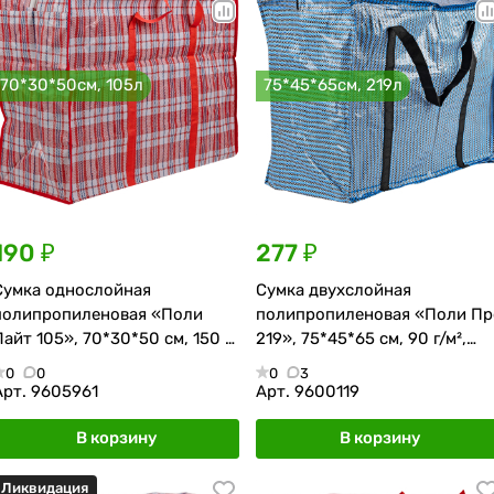
70*30*50см, 105л
75*45*65см, 219л
190 ₽
277 ₽
Сумка однослойная
Сумка двухслойная
полипропиленовая «Поли
полипропиленовая «Поли Пр
Лайт 105», 70*30*50 см, 150 г/
219», 75*45*65 см, 90 г/м²,
м², красно-синяя
сине-чёрная
0
0
0
3
Арт.
9605961
Арт.
9600119
В корзину
В корзину
Ликвидация