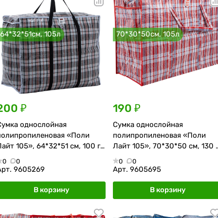
64*32*51см, 105л
70*30*50см, 105л
200 ₽
190 ₽
Сумка однослойная
Сумка однослойная
полипропиленовая «Поли
полипропиленовая «Поли
Лайт 105», 64*32*51 см, 100 г/
Лайт 105», 70*30*50 см, 130 г
м², чёрно-красная
м², красно-синяя
0
0
0
0
Арт.
9605269
Арт.
9605695
В корзину
В корзину