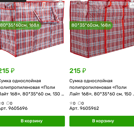
80*35*60см, 168л
80*35*60см, 168л
215 ₽
215 ₽
Сумка однослойная
Сумка однослойная
полипропиленовая «Поли
полипропиленовая «Поли
Лайт 168», 80*35*60 см, 130 г/
Лайт 168», 80*35*60 см, 150 
м², красно-синяя
м², красно-синяя
0
0
0
0
Арт.
9605696
Арт.
9605962
В корзину
В корзину