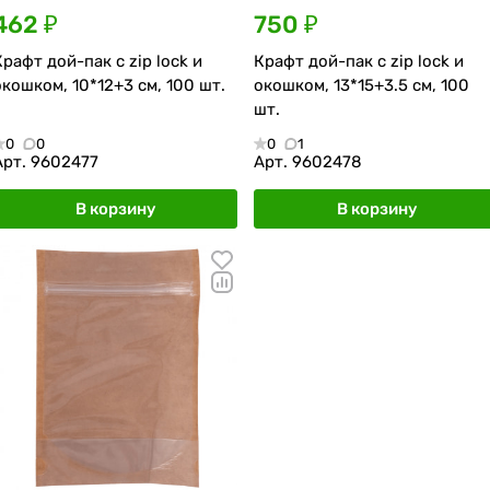
462 ₽
750 ₽
Крафт дой-пак с zip lock и
Крафт дой-пак с zip lock и
окошком, 10*12+3 см, 100 шт.
окошком, 13*15+3.5 см, 100
шт.
0
0
0
1
Арт.
9602477
Арт.
9602478
В корзину
В корзину