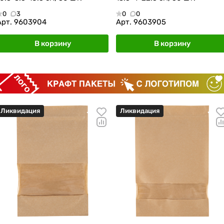
0
3
0
0
Арт.
9603904
Арт.
9603905
В корзину
В корзину
Ликвидация
Ликвидация