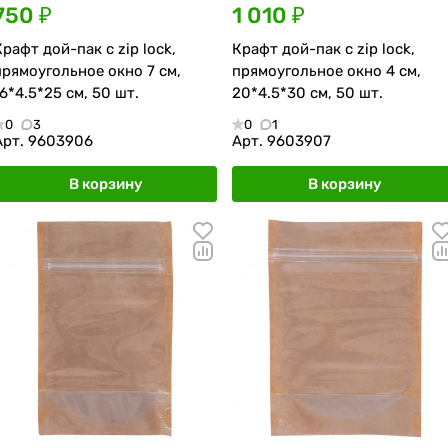
750 ₽
1 010 ₽
Крафт дой-пак с zip lock,
Крафт дой-пак с zip lock,
прямоугольное окно 7 см,
прямоугольное окно 4 см,
16*4.5*25 см, 50 шт.
20*4.5*30 см, 50 шт.
0
3
0
1
Арт.
9603906
Арт.
9603907
В корзину
В корзину