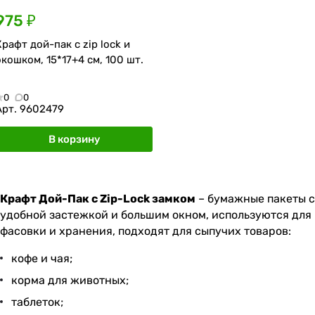
975 ₽
Крафт дой-пак с zip lock и
окошком, 15*17+4 см, 100 шт.
0
0
Арт.
9602479
В корзину
Крафт Дой-Пак с Zip-Lock замком
– бумажные пакеты с
удобной застежкой и большим окном, используются для
фасовки и хранения, подходят для сыпучих товаров:
кофе и чая;
корма для животных;
таблеток;