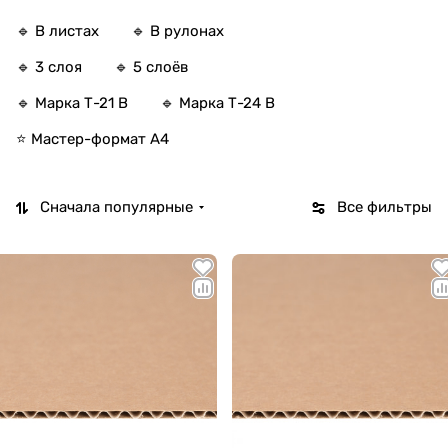
🔹 В листах
🔹 В рулонах
🔹 3 слоя
🔹 5 слоёв
🔹 Марка Т-21 В
🔹 Марка Т-24 В
⭐ Мастер-формат А4
Сначала популярные
Все фильтры