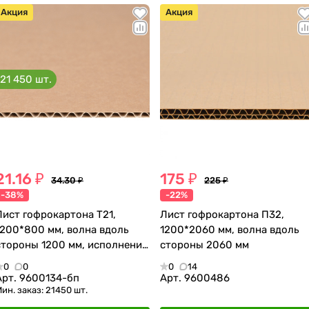
Акция
Акция
21 450 шт.
21.16 ₽
175 ₽
34.30 ₽
225 ₽
-38%
-22%
Лист гофрокартона Т21,
Лист гофрокартона П32,
1200*800 мм, волна вдоль
1200*2060 мм, волна вдоль
стороны 1200 мм, исполнение
стороны 2060 мм
БП
0
0
0
14
Арт.
9600134-бп
Арт.
9600486
ин. заказ: 21450 шт.