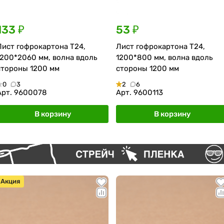
133 ₽
53 ₽
Лист гофрокартона Т24,
Лист гофрокартона Т24,
1200*2060 мм, волна вдоль
1200*800 мм, волна вдоль
стороны 1200 мм
стороны 1200 мм
0
3
2
6
Арт.
9600078
Арт.
9600113
В корзину
В корзину
Акция