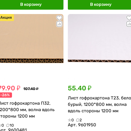
В корзину
В корзину
Акция
79.90 ₽
55.40 ₽
107.40 ₽
-26%
Лист гофрокартона Т23, бело
Лист гофрокартона П32,
бурый, 1200*800 мм, волна
1200*800 мм, волна вдоль
вдоль стороны 1200 мм
стороны 1200 мм
0
2
Арт.
9601950
0
10
Арт.
9600481