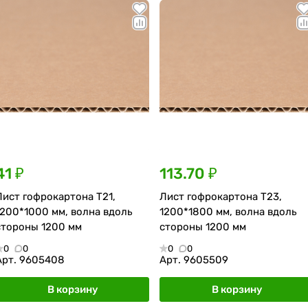
41 ₽
113.70 ₽
Лист гофрокартона Т21,
Лист гофрокартона Т23,
1200*1000 мм, волна вдоль
1200*1800 мм, волна вдоль
стороны 1200 мм
стороны 1200 мм
0
0
0
0
Арт.
9605408
Арт.
9605509
В корзину
В корзину