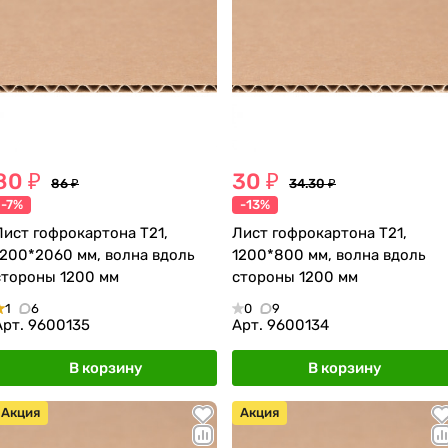
80 ₽
30 ₽
86 ₽
34.30 ₽
-7%
-13%
Лист гофрокартона Т21,
Лист гофрокартона Т21,
1200*2060 мм, волна вдоль
1200*800 мм, волна вдоль
стороны 1200 мм
стороны 1200 мм
1
6
0
9
Арт.
9600135
Арт.
9600134
В корзину
В корзину
Акция
Акция