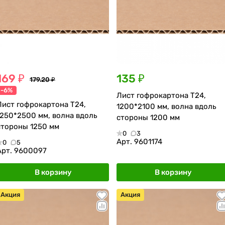
169 ₽
135 ₽
179.20 ₽
-6%
Лист гофрокартона Т24,
Лист гофрокартона Т24,
1200*2100 мм, волна вдоль
1250*2500 мм, волна вдоль
стороны 1200 мм
стороны 1250 мм
0
3
Арт.
9601174
0
5
Арт.
9600097
В корзину
В корзину
Акция
Акция