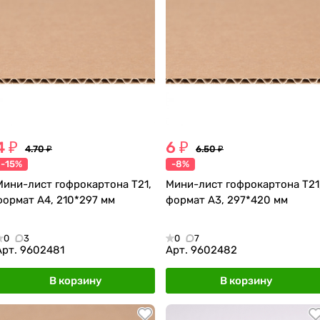
4 ₽
6 ₽
4.70 ₽
6.50 ₽
-15%
-8%
Мини-лист гофрокартона Т21,
Мини-лист гофрокартона Т21
формат А4, 210*297 мм
формат А3, 297*420 мм
0
3
0
7
Арт.
9602481
Арт.
9602482
В корзину
В корзину