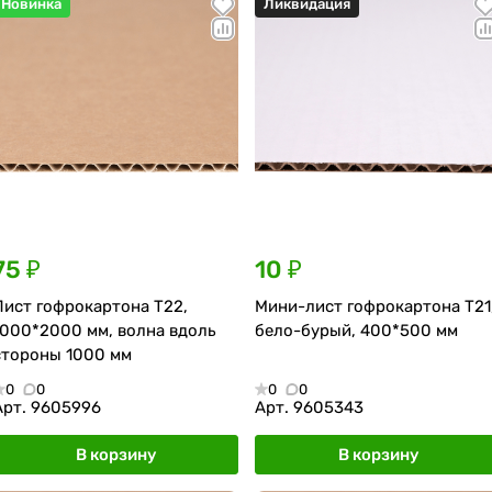
Новинка
Ликвидация
75 ₽
10 ₽
Лист гофрокартона Т22,
Мини-лист гофрокартона Т21
1000*2000 мм, волна вдоль
бело-бурый, 400*500 мм
стороны 1000 мм
0
0
0
0
Арт.
9605996
Арт.
9605343
В корзину
В корзину