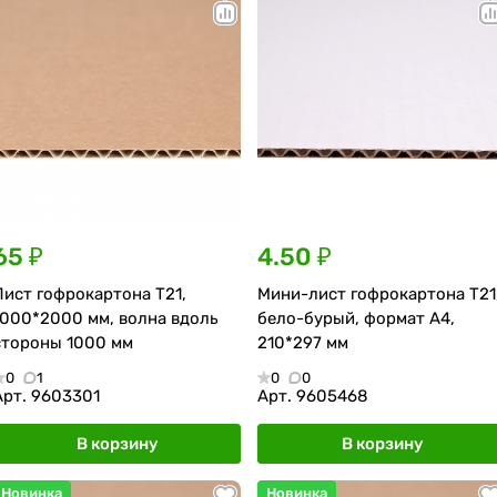
65 ₽
4.50 ₽
Лист гофрокартона Т21,
Мини-лист гофрокартона Т21
1000*2000 мм, волна вдоль
бело-бурый, формат А4,
стороны 1000 мм
210*297 мм
0
1
0
0
Арт.
9603301
Арт.
9605468
В корзину
В корзину
Новинка
Новинка