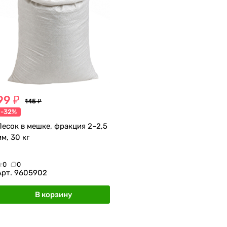
99 ₽
145 ₽
-32%
Песок в мешке, фракция 2–2,5
мм, 30 кг
0
0
Арт.
9605902
В корзину