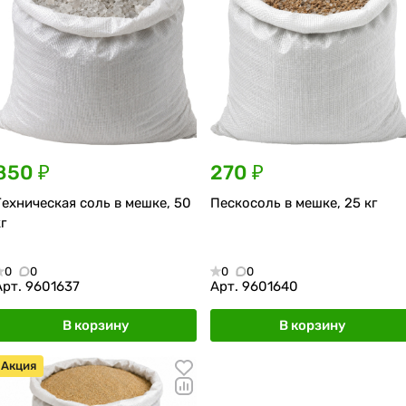
850 ₽
270 ₽
Техническая соль в мешке, 50
Пескосоль в мешке, 25 кг
г
0
0
0
0
Арт.
9601637
Арт.
9601640
В корзину
В корзину
Акция