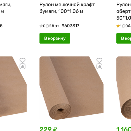
маги,
Рулон мешочной крафт
Рулон
 м
бумаги, 100*1.06 м
оберт
50*1.
55
Арт.
9603317
А
0
2
1
0
В корзину
В ко
229 ₽
1 16