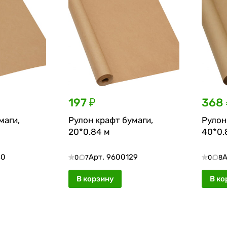
197 ₽
368 
маги,
Рулон крафт бумаги,
Рулон
20*0.84 м
40*0.
30
Арт.
9600129
А
0
7
0
8
В корзину
В ко