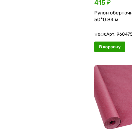
415 ₽
Рулон оберточн
50*0.84 м
Арт.
960475
0
0
В корзину