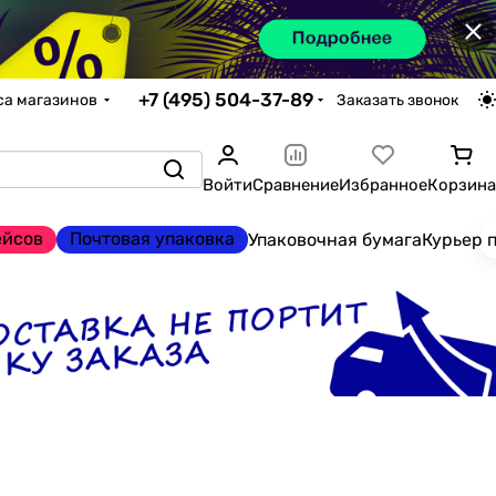
×
+7 (495) 504-37-89
са магазинов
Заказать звонок
Войти
Сравнение
Избранное
Корзина
ейсов
Почтовая упаковка
Упаковочная бумага
Курьер 