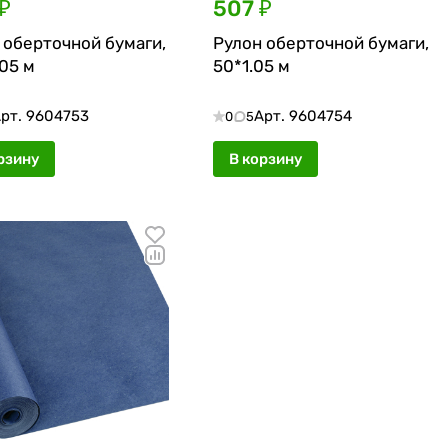
₽
507 ₽
 оберточной бумаги,
Рулон оберточной бумаги,
.05 м
50*1.05 м
рт.
9604753
Арт.
9604754
0
5
рзину
В корзину