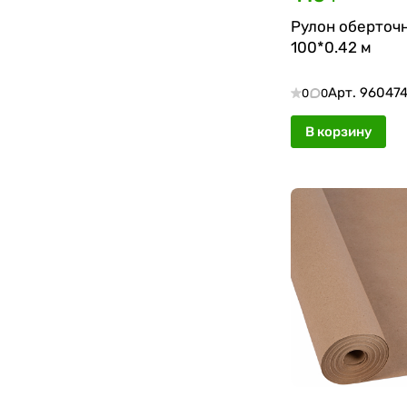
Рулон оберточн
100*0.42 м
Арт.
96047
0
0
В корзину