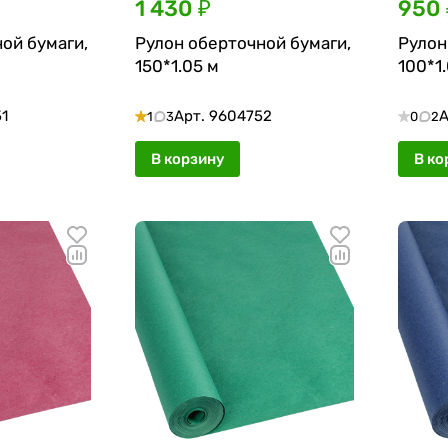
1 430 ₽
950 
ой бумаги,
Рулон оберточной бумаги,
Рулон
150*1.05 м
100*1
1
Арт.
9604752
А
1
3
0
2
В корзину
В ко