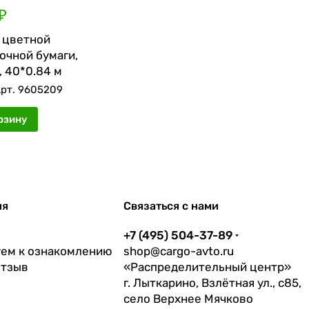
₽
 цветной
очной бумаги,
, 40*0.84 м
рт.
9605209
рзину
ия
Связаться с нами
+7 (495) 504-37-89
ем к ознакомлению
shop@cargo-avto.ru
отзыв
«Распределительный центр»
г. Лыткарино, Взлётная ул., с85,
село Верхнее Мячково