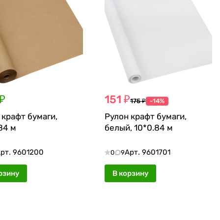
₽
151 ₽
175 ₽
-14%
 крафт бумаги,
Рулон крафт бумаги,
84 м
белый, 10*0.84 м
рт.
9601200
Арт.
9601701
0
9
рзину
В корзину