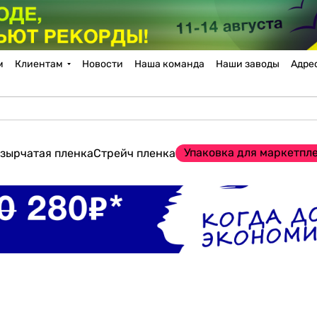
м
Клиентам
Новости
Наша команда
Наши заводы
Адре
Упаковка для маркетпл
зырчатая пленка
Стрейч пленка