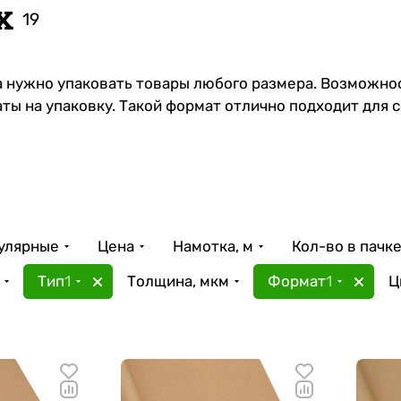
х
19
гда нужно упаковать товары любого размера. Возможн
ты на упаковку. Такой формат отлично подходит для 
улярные
Цена
Намотка, м
Кол-во в пачке
Тип
1
Толщина, мкм
Формат
1
Ц