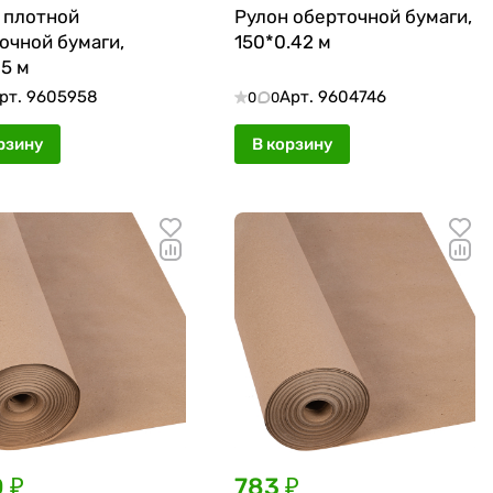
 плотной
Рулон оберточной бумаги,
очной бумаги,
150*0.42 м
05 м
рт.
9605958
Арт.
9604746
0
0
рзину
В корзину
0 ₽
783 ₽