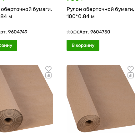
 оберточной бумаги,
Рулон оберточной бумаги,
.84 м
100*0.84 м
рт.
9604749
Арт.
9604750
0
0
рзину
В корзину