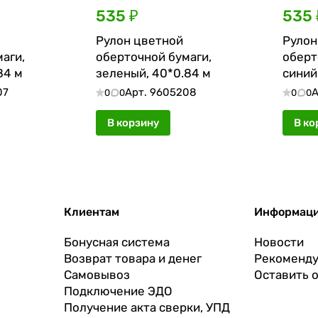
535 ₽
535 
Рулон цветной
Рулон
аги,
оберточной бумаги,
оберт
84 м
зеленый, 40*0.84 м
синий
07
Арт.
9605208
А
0
0
0
0
В корзину
В ко
Клиентам
Информац
Бонусная система
Новости
Возврат товара и денег
Рекоменду
Самовывоз
Оставить 
Подключение ЭДО
Получение акта сверки, УПД