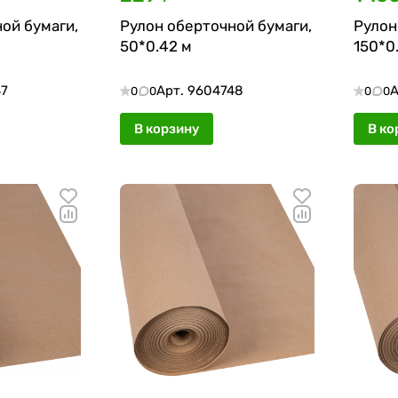
ой бумаги,
Рулон оберточной бумаги,
Рулон
50*0.42 м
150*0
47
Арт.
9604748
А
0
0
0
0
В корзину
В ко