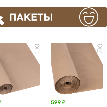
₽
599 ₽