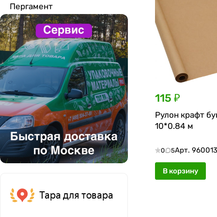
Пергамент
115 ₽
Рулон крафт бу
10*0.84 м
Арт.
96001
0
5
В корзину
Тара для товара