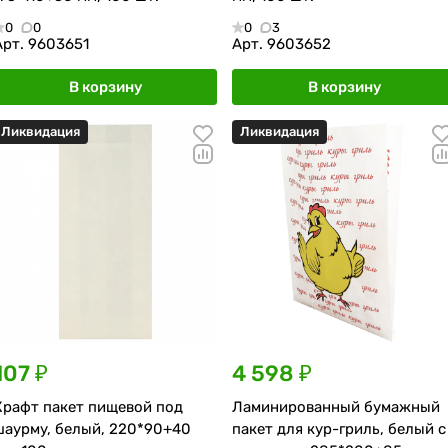
0
0
0
3
Арт.
9603651
Арт.
9603652
В корзину
В корзину
Ликвидация
Ликвидация
107 ₽
4 598 ₽
Крафт пакет пищевой под
Ламинированный бумажный
шаурму, белый, 220*90+40
пакет для кур-гриль, белый с