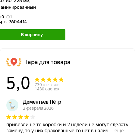
80*50*225 мм,
ламинированный
0
1
Арт.
9604414
В корзину
Тара для товара
5,0
730 отзывов
1430 оценок
Дементьев Пётр
2 февраля 2026
привезли не те коробки и 2 недели не могут сделать
замену, то у них бракованные то нет в налич
...
еще