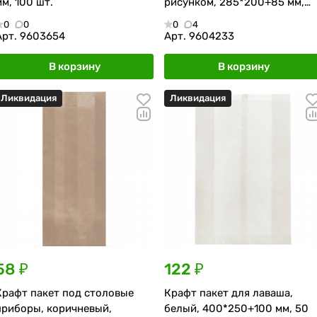
мм, 100 шт.
рисунком, 285*200+85 мм,
1000 шт.
0
0
0
4
Арт.
9603654
Арт.
9604233
В корзину
В корзину
Ликвидация
Ликвидация
58 ₽
122 ₽
Крафт пакет под столовые
Крафт пакет для лаваша,
приборы, коричневый,
белый, 400*250+100 мм, 50