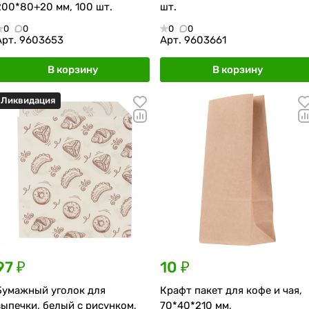
200*80+20 мм, 100 шт.
шт.
0
0
0
0
Арт.
9603653
Арт.
9603661
В корзину
В корзину
Ликвидация
97 ₽
10 ₽
Бумажный уголок для
Крафт пакет для кофе и чая,
выпечки, белый с рисунком,
70*40*210 мм,