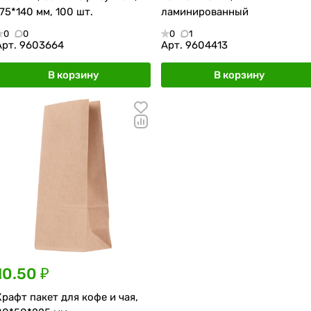
175*140 мм, 100 шт.
ламинированный
0
0
0
1
Арт.
9603664
Арт.
9604413
В корзину
В корзину
10.50 ₽
Крафт пакет для кофе и чая,