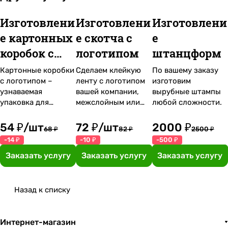
Изготовлени
Изготовлени
Изготовлени
е картонных
е скотча с
е
коробок с
логотипом
штанцформ
логотипом
Картонные коробки
Сделаем клейкую
По вашему заказу
с логотипом –
ленту с логотипом
изготовим
узнаваемая
вашей компании,
вырубные штампы
упаковка для
межслойным или
любой сложности.
популяризации
поверхностным
продукции.
способом от 1 до 4
54 ₽/шт
72 ₽/шт
2000 ₽
68 ₽
82 ₽
2500 ₽
цветов.
-14 ₽
-10 ₽
-500 ₽
Заказать услугу
Заказать услугу
Заказать услугу
Назад к списку
Интернет-магазин