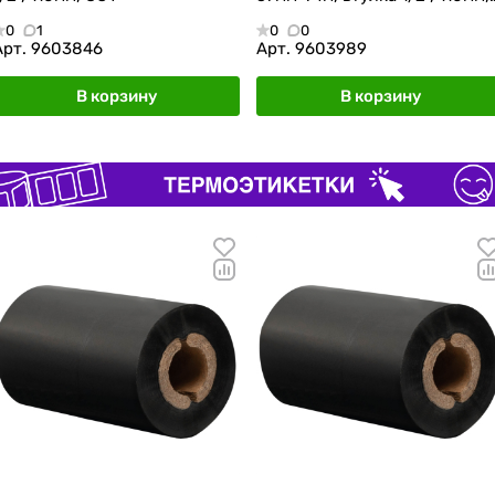
OUT
0
1
0
0
Арт.
9603846
Арт.
9603989
В корзину
В корзину