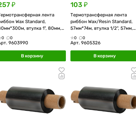
257 ₽
103 ₽
Термотрансферная лента
Термотрансферная лента
риббон Wax Standard,
риббон Wax/Resin Standard,
80мм*300м, втулка 1", 80мм,
57мм*74м, втулка 1/2", 57мм,
OUT
OUT
0
0
0
0
Арт.
9603990
Арт.
9605326
В корзину
В корзину