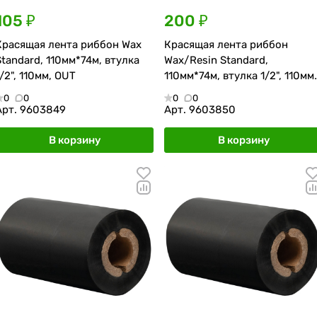
105 ₽
200 ₽
Красящая лента риббон Wax
Красящая лента риббон
Standard, 110мм*74м, втулка
Wax/Resin Standard,
1/2", 110мм, OUT
110мм*74м, втулка 1/2", 110мм,
OUT
0
0
0
0
Арт.
9603849
Арт.
9603850
В корзину
В корзину