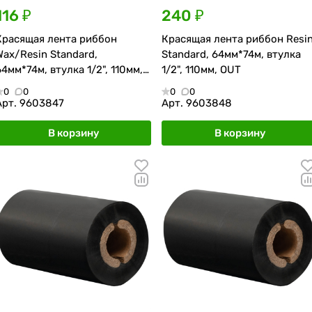
116 ₽
240 ₽
Красящая лента риббон
Красящая лента риббон Resi
Wax/Resin Standard,
Standard, 64мм*74м, втулка
64мм*74м, втулка 1/2", 110мм,
1/2", 110мм, OUT
OUT
0
0
0
0
Арт.
9603847
Арт.
9603848
В корзину
В корзину