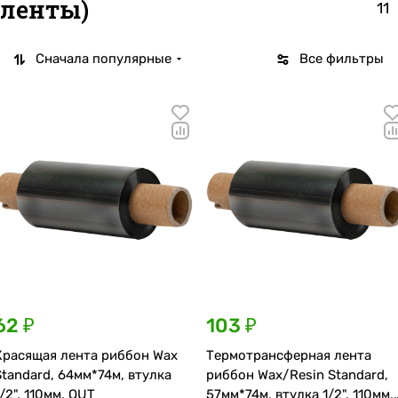
ленты)
11
Сначала популярные
Все фильтры
62 ₽
103 ₽
Красящая лента риббон Wax
Термотрансферная лента
Standard, 64мм*74м, втулка
риббон Wax/Resin Standard,
1/2", 110мм, OUT
57мм*74м, втулка 1/2", 110мм,