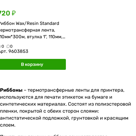
720 ₽
Риббон Wax/Resin Standard
термотрансферная лента,
110мм*300м, втулка 1", 110мм,
OUT
0
0
Арт.
9603853
В корзину
Риббоны
– термотрансферные ленты для принтера,
используются для печати этикеток на бумаге и
синтетических материалах. Состоят из полиэстеровой
пленки, покрытой с обеих сторон слоями:
антистатической подложкой, грунтовкой и красящим
слоем.