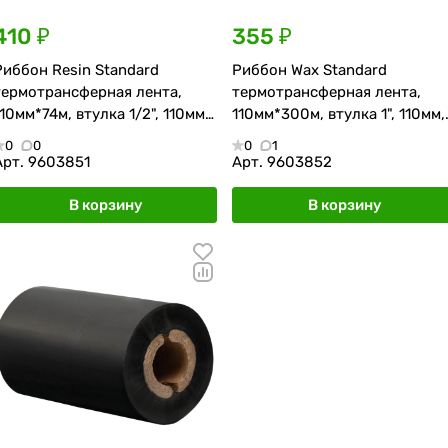
410 ₽
355 ₽
Риббон Resin Standard
Риббон Wax Standard
термотрансферная лента,
термотрансферная лента,
110мм*74м, втулка 1/2", 110мм,
110мм*300м, втулка 1", 110мм,
OUT
OUT
0
0
0
1
Арт.
9603851
Арт.
9603852
В корзину
В корзину