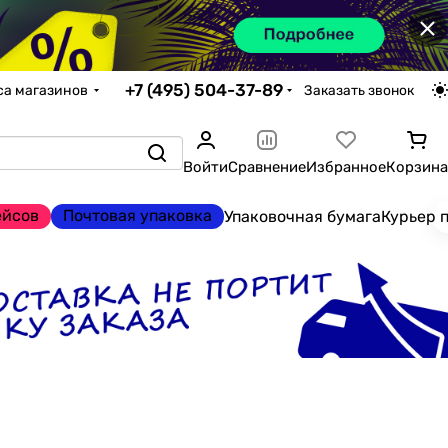
×
+7 (495) 504-37-89
са магазинов
Заказать звонок
Войти
Сравнение
Избранное
Корзина
ейсов
Почтовая упаковка
Упаковочная бумага
Курьер 