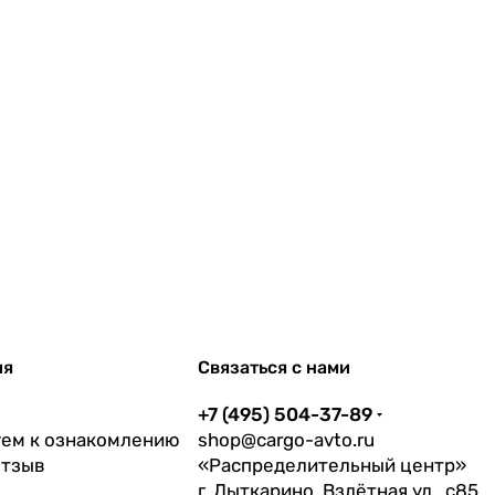
ия
Связаться с нами
+7 (495) 504-37-89
ем к ознакомлению
shop@cargo-avto.ru
отзыв
«Распределительный центр»
г. Лыткарино, Взлётная ул., с85,