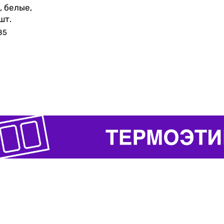
 белые,
шт.
85