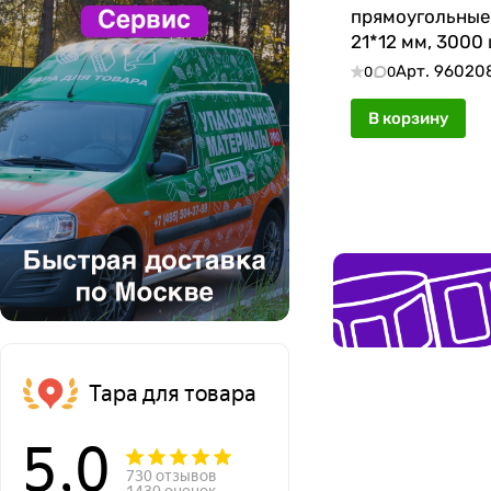
прямоугольные,
21*12 мм, 3000 
Арт.
96020
0
0
В корзину
Тара для товара
5,0
730 отзывов