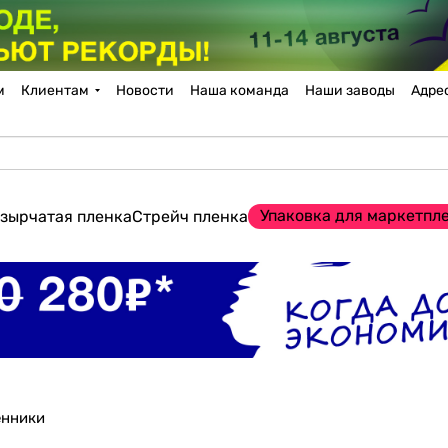
м
Клиентам
Новости
Наша команда
Наши заводы
Адре
Упаковка для маркетпл
зырчатая пленка
Стрейч пленка
енники