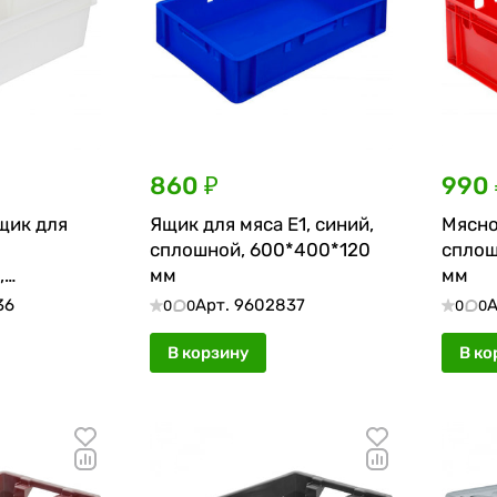
860 ₽
990 
щик для
Ящик для мяса Е1, синий,
Мясно
сплошной, 600*400*120
сплош
,
мм
мм
мм
36
Арт.
9602837
А
0
0
0
0
В корзину
В ко