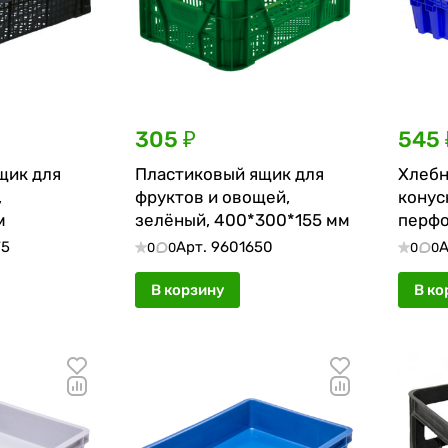
305 ₽
545 
щик для
Пластиковый ящик для
Хлебн
,
фруктов и овощей,
конус
м
зелёный, 400*300*155 мм
перфо
600
75
Арт.
9601650
А
0
0
0
0
В корзину
В ко