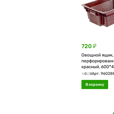
720 ₽
Овощной ящик,
перфорированн
красный, 600*
Арт.
96028
0
0
В корзину