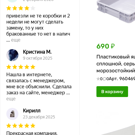
привезли не те коробки и 2
недели не могут сделать
замену, то у них
бракованные то нет в налич
...
еще
690 ₽
Кристина М.
Пластиковый я
9 октября 2025
сплошной, серы
морозостойкий
Нашла в интернете,
400*300*75 мм
Арт.
96046
0
0
связалась с менеджером,
мне все объяснили. Сделала
В корзину
заказ на сайте, менеджер
...
еще
Кирилл
23 декабря 2025
Прекрасная компания,