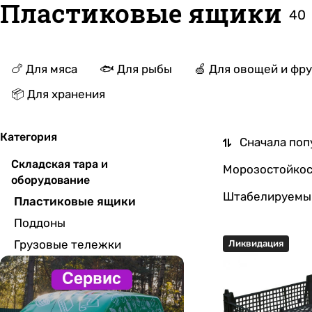
Пластиковые ящики
40
🍗 Для мяса
🐟 Для рыбы
🍏 Для овощей и фр
📦 Для хранения
Категория
Сначала поп
Складская тара и
Морозостойкост
оборудование
Штабелируемы
Пластиковые ящики
Поддоны
Грузовые тележки
Ликвидация