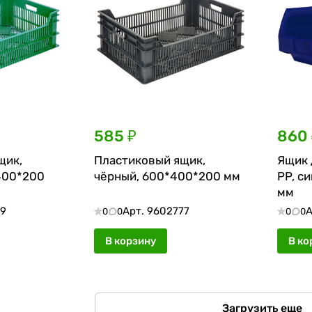
585 ₽
860 
щик,
Пластиковый ящик,
Ящик 
400*200
чёрный, 600*400*200 мм
PP, с
мм
49
Арт.
9602777
А
0
0
0
0
В корзину
В ко
Загрузить еще