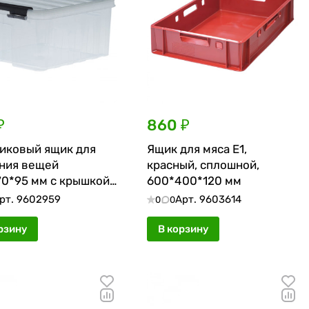
₽
860 ₽
иковый ящик для
Ящик для мяса Е1,
ния вещей
красный, сплошной,
70*95 мм с крышкой
600*400*120 мм
псами, прозрачный
рт.
9602959
Арт.
9603614
0
0
рзину
В корзину