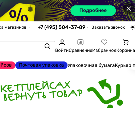
×
+7 (495) 504-37-89
са магазинов
Заказать звонок
Войти
Сравнение
Избранное
Корзина
ейсов
Почтовая упаковка
Упаковочная бумага
Курьер 