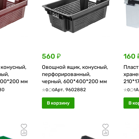
560 ₽
160 
 конусный,
Овощной ящик, конусный,
Пласт
ый,
перфорированный,
хране
400*200 мм
черный, 600*400*200 мм
210*1
и кли
80
Арт.
9602882
А
0
0
0
1
В корзину
В ко