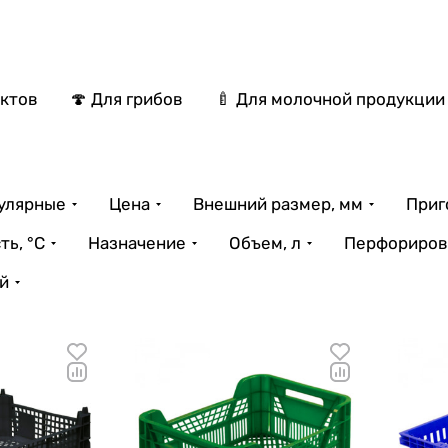
уктов
🍄 Для грибов
🍼 Для молочной продукции
улярные
Цена
Внешний размер, мм
Приг
ь, °С
Назначение
Объем, л
Перфориров
й