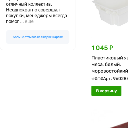
отличный коллектив.
Неоднократно совершал
покупки, менеджеры всегда
помог
...
еще
Больше отзывов на Яндекс Картах
1 045 ₽
Пластиковый я
мяса, белый,
морозостойкий
600*400*200 
Арт.
96028
0
0
В корзину