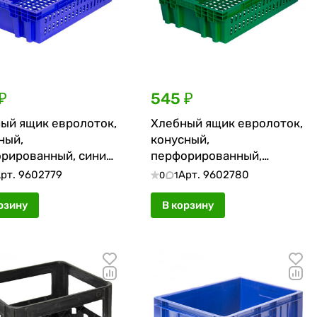
₽
545 ₽
ый ящик евролоток,
Хлебный ящик евролоток,
ный,
конусный,
рированный, синий,
перфорированный,
*400*152 мм
зелёный, 600*400*152 мм
рт.
9602779
Арт.
9602780
0
1
рзину
В корзину