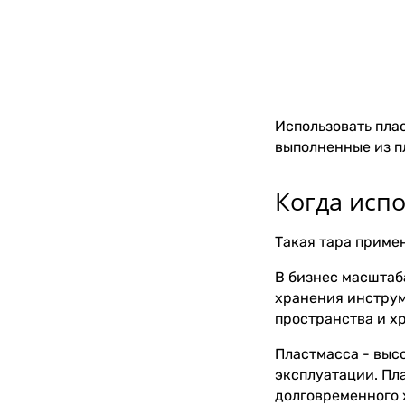
Использовать пла
выполненные из п
Когда исп
Такая тара примен
В бизнес масштаб
хранения инструм
пространства и х
Пластмасса - выс
эксплуатации. Пл
долговременного 