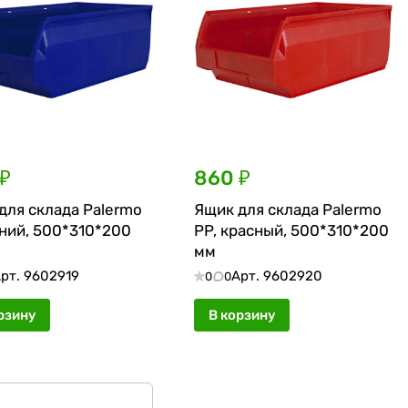
₽
860 ₽
для склада Palermo
Ящик для склада Palermo
иний, 500*310*200
PP, красный, 500*310*200
мм
рт.
9602919
Арт.
9602920
0
0
рзину
В корзину