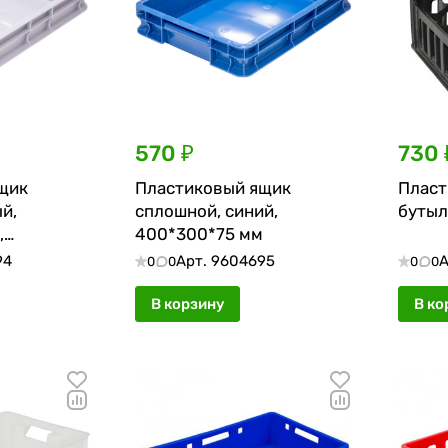
570 ₽
730 
щик
Пластиковый ящик
Пласт
й,
сплошной, синий,
бутыл
,
400*300*75 мм
94
Арт.
9604695
А
0
0
0
0
В корзину
В ко