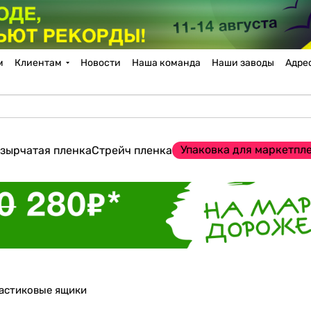
м
Клиентам
Новости
Наша команда
Наши заводы
Адре
Упаковка для маркетпл
зырчатая пленка
Стрейч пленка
астиковые ящики