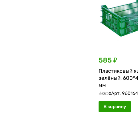
585 ₽
Пластиковый я
зелёный, 600*
мм
Арт.
96016
0
0
В корзину