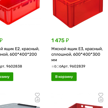
₽
1 475 ₽
й ящик Е2, красный,
Мясной ящик Е3, красный,
ной, 600*400*200
сплошной, 600*400*300
мм
рт.
9602838
Арт.
9602839
0
0
рзину
В корзину