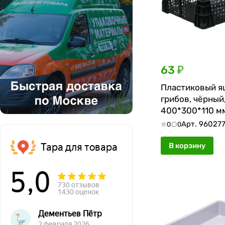
63 ₽
Пластиковый я
грибов, чёрный
400*300*110 м
Арт.
96027
0
0
Тара для товара
В корзину
5,0
730 отзывов
1430 оценок
Дементьев Пётр
2 февраля 2026