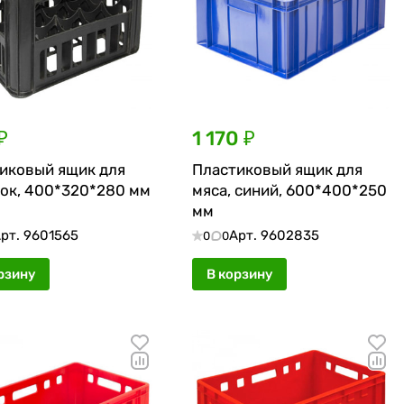
₽
1 170 ₽
иковый ящик для
Пластиковый ящик для
ок, 400*320*280 мм
мяса, синий, 600*400*250
мм
рт.
9601565
Арт.
9602835
0
0
рзину
В корзину