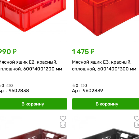
990 ₽
1 475 ₽
Мясной ящик Е2, красный,
Мясной ящик Е3, красный,
сплошной, 600*400*200 мм
сплошной, 600*400*300 мм
0
0
0
0
Арт.
9602838
Арт.
9602839
В корзину
В корзину