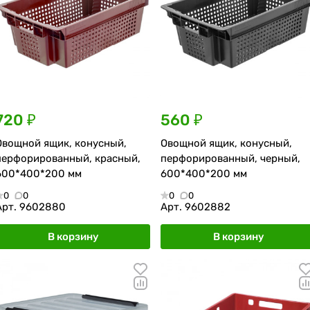
720 ₽
560 ₽
Овощной ящик, конусный,
Овощной ящик, конусный,
перфорированный, красный,
перфорированный, черный,
600*400*200 мм
600*400*200 мм
0
0
0
0
Арт.
9602880
Арт.
9602882
В корзину
В корзину