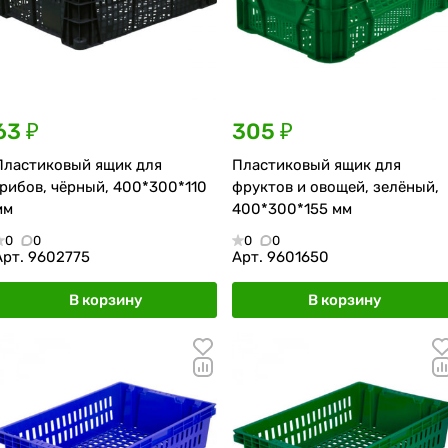
63 ₽
305 ₽
Пластиковый ящик для
Пластиковый ящик для
грибов, чёрный, 400*300*110
фруктов и овощей, зелёный,
мм
400*300*155 мм
0
0
0
0
Арт.
9602775
Арт.
9601650
В корзину
В корзину