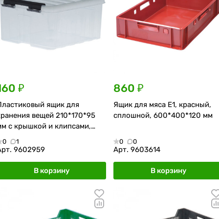
160 ₽
860 ₽
Пластиковый ящик для
Ящик для мяса Е1, красный,
хранения вещей 210*170*95
сплошной, 600*400*120 мм
мм с крышкой и клипсами,
прозрачный
0
1
0
0
Арт.
9602959
Арт.
9603614
В корзину
В корзину