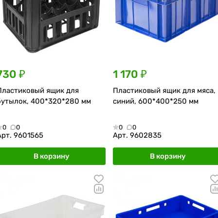
730 ₽
1 170 ₽
Пластиковый ящик для
Пластиковый ящик для мяса,
бутылок, 400*320*280 мм
синий, 600*400*250 мм
0
0
0
0
Арт.
9601565
Арт.
9602835
В корзину
В корзину