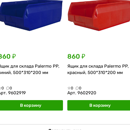
860 ₽
860 ₽
Ящик для склада Palermo PP,
Ящик для склада Palermo PP,
синий, 500*310*200 мм
красный, 500*310*200 мм
0
0
0
0
Арт.
9602919
Арт.
9602920
В корзину
В корзину