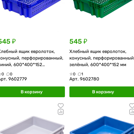
545 ₽
545 ₽
Хлебный ящик евролоток,
Хлебный ящик евролоток,
конусный, перфорированный,
конусный, перфорированный
синий, 600*400*152
зелёный, 600*400*152 мм
мм
0
0
0
1
Арт.
9602779
Арт.
9602780
В корзину
В корзину