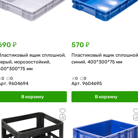
690 ₽
570 ₽
Пластиковый ящик сплошной,
Пластиковый ящик сплошной
серый, морозостойкий,
синий, 400*300*75 мм
400*300*75 мм
0
0
0
0
Арт.
9604694
Арт.
9604695
В корзину
В корзину