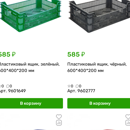
585 ₽
585 ₽
Пластиковый ящик, зелёный,
Пластиковый ящик, чёрный,
600*400*200 мм
600*400*200 мм
0
0
0
0
Арт.
9601649
Арт.
9602777
В корзину
В корзину