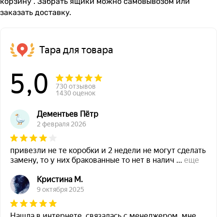
корзину”. Забрать ящики можно самовывозом или
заказать доставку.
Тара для товара
5,0
730 отзывов
1430 оценок
Дементьев Пётр
2 февраля 2026
привезли не те коробки и 2 недели не могут сделать
замену, то у них бракованные то нет в налич
...
еще
Кристина М.
9 октября 2025
Нашла в интернете, связалась с менеджером, мне