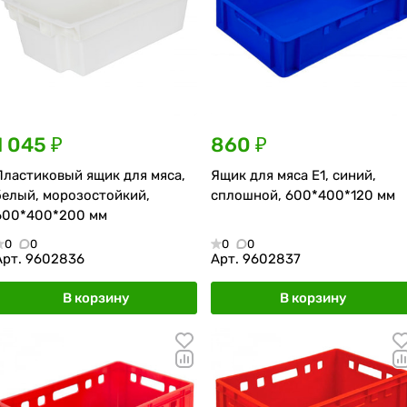
1 045 ₽
860 ₽
Пластиковый ящик для мяса,
Ящик для мяса Е1, синий,
белый, морозостойкий,
сплошной, 600*400*120 мм
600*400*200 мм
0
0
0
0
Арт.
9602836
Арт.
9602837
В корзину
В корзину