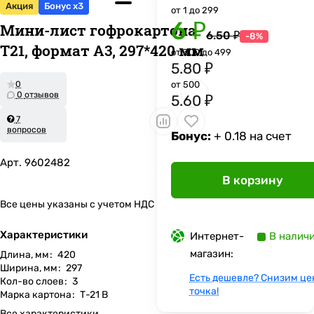
Акция
Бонус x3
от 1 до 299
6 ₽
Мини-лист гофрокартона
6.50 ₽
-8%
Т21, формат А3, 297*420 мм
от 300 до 499
5.80 ₽
0
от 500
0 отзывов
5.60 ₽
7
вопросов
Бонус:
+ 0.18 на счет
Арт.
9602482
В корзину
Все цены указаны с учетом НДС
Характеристики
Интернет-
В налич
магазин:
Длина, мм
:
420
Ширина, мм
:
297
Есть дешевле? Снизим це
Кол-во слоев
:
3
точка!
Марка картона
:
Т-21 В
Все характеристики