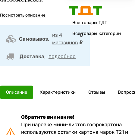
Посмотреть описание
Все товары ТДТ
Все товары категории
из 4
0
Самовывоз
,
магазинов
₽
Доставка
,
подробнее
Описание
Характеристики
Отзывы
Вопросы
Обратите внимание!
При нарезке мини-листов гофрокартона
используются остатки картона марок Т21 и