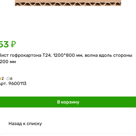
53 ₽
Лист гофрокартона Т24, 1200*800 мм, волна вдоль стороны
1200 мм
2
6
Арт.
9600113
В корзину
Назад к списку