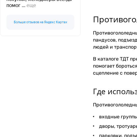
помог
...
еще
Противого
Больше отзывов на Яндекс Картах
Противогололедны
пандусов, подъез
людей и транспор
В каталоге ТДТ п
помогает боротьс
сцепление с пове
Где исполь
Противогололедны
входные группы
дворы, тротуар
парковки, подъ