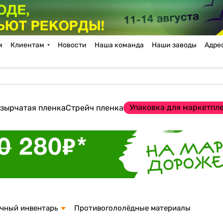
м
Клиентам
Новости
Наша команда
Наши заводы
Адре
Упаковка для маркетпл
зырчатая пленка
Стрейч пленка
чный инвентарь
Противогололёдные материалы