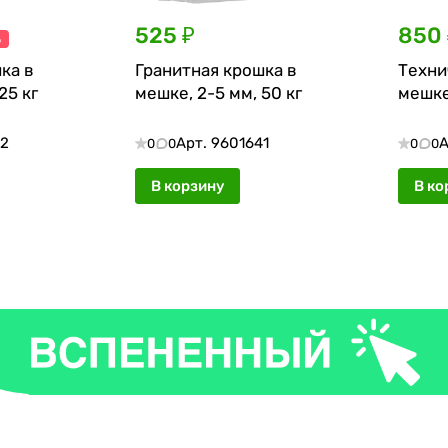
525 ₽
850 
%
ка в
Гранитная крошка в
Техни
25 кг
мешке, 2-5 мм, 50 кг
мешке
42
Арт.
9601641
А
0
0
0
0
В корзину
В ко