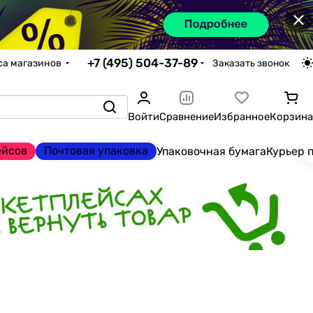
×
+7 (495) 504-37-89
са магазинов
Заказать звонок
Войти
Сравнение
Избранное
Корзина
ейсов
Почтовая упаковка
Упаковочная бумага
Курьер 