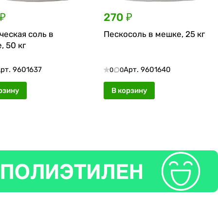
₽
270 ₽
ческая соль в
Пескосоль в мешке, 25 кг
, 50 кг
рт.
9601637
Арт.
9601640
0
0
рзину
В корзину