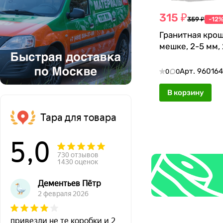
315 ₽
359 ₽
-12
Гранитная крош
мешке, 2-5 мм, 
Арт.
96016
0
0
В корзину
Тара для товара
5,0
730 отзывов
1430 оценок
Дементьев Пётр
2 февраля 2026
привезли не те коробки и 2