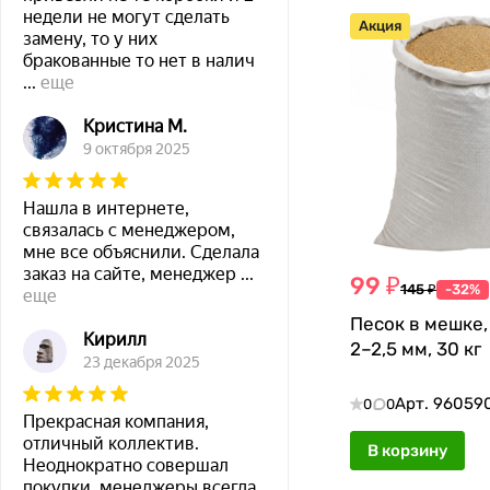
недели не могут сделать
Акция
замену, то у них
бракованные то нет в налич
...
еще
Кристина М.
9 октября 2025
Нашла в интернете,
связалась с менеджером,
мне все объяснили. Сделала
заказ на сайте, менеджер
...
99 ₽
145 ₽
-32%
еще
Песок в мешке,
Кирилл
2–2,5 мм, 30 кг
23 декабря 2025
Арт.
96059
0
0
Прекрасная компания,
отличный коллектив.
В корзину
Неоднократно совершал
покупки, менеджеры всегда