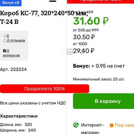
Бонус x3
Короб КС-77, 320*240*50 мм,
от 1 до 499
31.60 ₽
Т-24 В
от 500 до 999
30.50 ₽
0
0 отзывов
от 1000
29.40 ₽
0
вопросов
Бонус:
+ 0.95 на счет
Арт.
222224
Минимальный заказ: 25 шт.
Предоплата 100%
В корзину
Все цены указаны с учетом НДС
Характеристики
Длина, мм
:
320
Интернет-
Под зак
Ширина, мм
:
240
магазин: