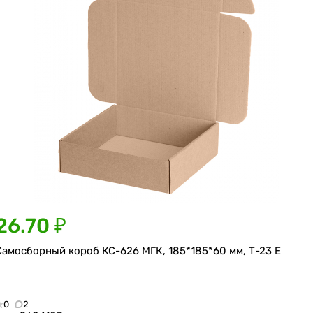
26.70 ₽
Самосборный короб КС-626 МГК, 185*185*60 мм, Т-23 Е
0
2