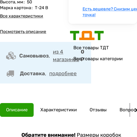
Высота, мм
:
50
Марка картона
:
Т-24 В
Есть дешевле? Снизим це
точка!
Все характеристики
Посмотреть описание
Все товары ТДТ
из 4
0
Самовывоз
,
Все товары категории
магазинов
₽
Доставка
,
подробнее
Описание
Характеристики
Отзывы
Вопросы
Обратите внимание!
Размеры коробок