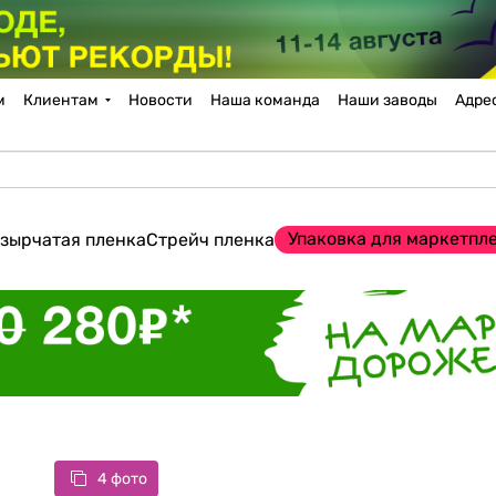
м
Клиентам
Новости
Наша команда
Наши заводы
Адре
Упаковка для маркетпл
зырчатая пленка
Стрейч пленка
4 фото