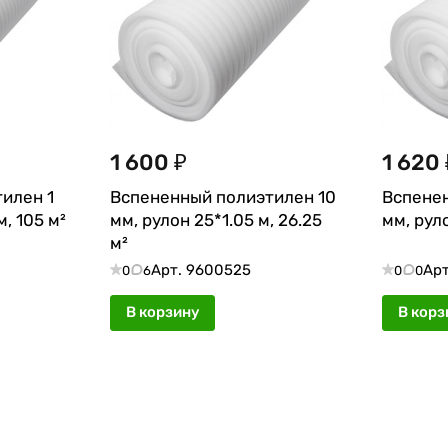
1 600 ₽
1 620 
илен 1
Вспененный полиэтилен 10
Вспенен
м, 105 м²
мм, рулон 25*1.05 м, 26.25
мм, руло
м²
Арт.
9600525
Ар
0
6
0
0
В корзину
В корз