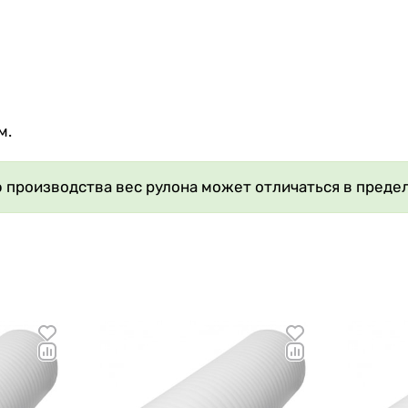
м.
 производства вес рулона может отличаться в предел