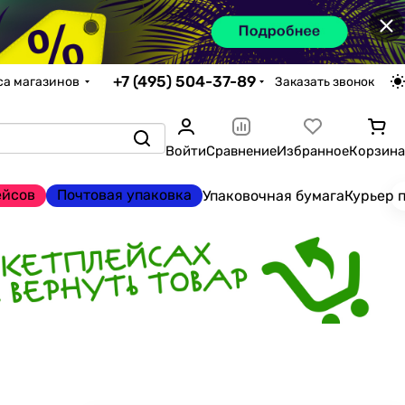
×
+7 (495) 504-37-89
са магазинов
Заказать звонок
Войти
Сравнение
Избранное
Корзина
ейсов
Почтовая упаковка
Упаковочная бумага
Курьер 