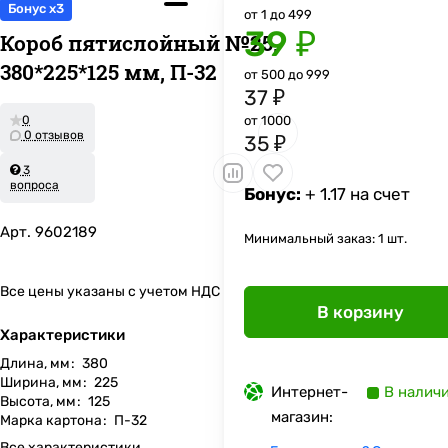
Бонус x3
от 1 до 499
39 ₽
Короб пятислойный №25,
380*225*125 мм, П-32
от 500 до 999
37 ₽
0
от 1000
0 отзывов
35 ₽
3
вопроса
Бонус:
+ 1.17 на счет
Арт.
9602189
Минимальный заказ: 1 шт.
Все цены указаны с учетом НДС
В корзину
Характеристики
Длина, мм
:
380
Ширина, мм
:
225
Интернет-
В налич
Высота, мм
:
125
магазин:
Марка картона
:
П-32
Все характеристики