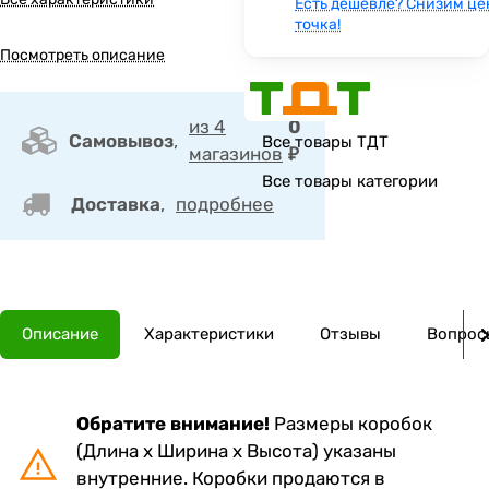
Есть дешевле? Снизим це
точка!
Посмотреть описание
из 4
0
Самовывоз
,
Все товары ТДТ
магазинов
₽
Все товары категории
Доставка
,
подробнее
Описание
Характеристики
Отзывы
Вопросы
Обратите внимание!
Размеры коробок
(Длина х Ширина х Высота) указаны
внутренние. Коробки продаются в