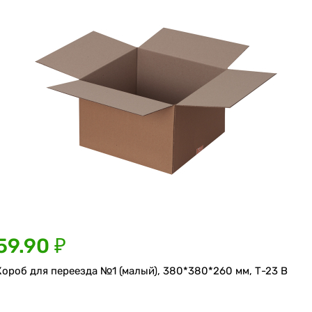
59.90 ₽
Короб для переезда №1 (малый), 380*380*260 мм, Т-23 В