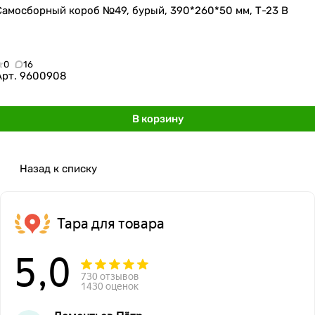
Самосборный короб №49, бурый, 390*260*50 мм, Т-23 В
0
16
Арт.
9600908
В корзину
Назад к списку
Тара для товара
5,0
730 отзывов
1430 оценок