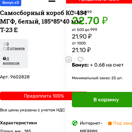
Бонус x3
Самосборный короб КС-434
от 1 до 499
22.70 ₽
МГФ, белый, 185*85*40 мм,
Т-23 Е
от 500 до 999
21.90 ₽
от 1000
0
0 отзывов
21.10 ₽
0
вопросов
Бонус:
+ 0.68 на счет
Арт.
9602828
Минимальный заказ: 25 шт.
Предоплата 100%
В корзину
Все цены указаны с учетом НДС
Характеристики
Интернет-
Под зак
магазин:
Длина, мм
:
185