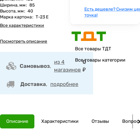
Ширина, мм
:
85
Есть дешевле? Снизим це
Высота, мм
:
40
точка!
Марка картона
:
Т-23 Е
Все характеристики
Посмотреть описание
Все товары ТДТ
Все товары категории
из 4
0
Самовывоз
,
магазинов
₽
Доставка
,
подробнее
Описание
Характеристики
Отзывы
Вопросы