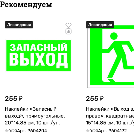
Рекомендуем
Ликвидация
Ликвидация
255 ₽
255 ₽
Наклейки «Запасный
Наклейки «Выход з
выход», прямоугольные,
право», квадратные
20*14.85 см, 10 шт./уп.
15*14.85 см, 10 шт./
Арт.
9604204
Арт.
9604192
0
0
0
0