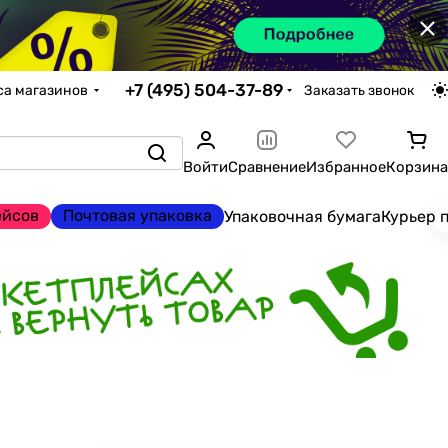
×
+7 (495) 504-37-89
са магазинов
Заказать звонок
Войти
Сравнение
Избранное
Корзина
ейсов
Почтовая упаковка
Упаковочная бумага
Курьер 