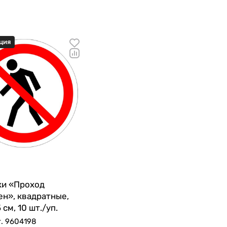
ция
ки «Проход
н», квадратные,
 см, 10 шт./уп.
т.
9604198