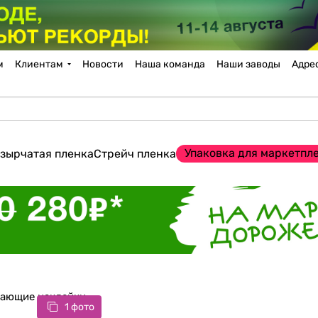
м
Клиентам
Новости
Наша команда
Наши заводы
Адре
Упаковка для маркетпл
зырчатая пленка
Стрейч пленка
ающие наклейки
1 фото