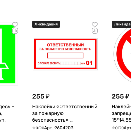
Ликвидация
Ликвида
255 ₽
255 ₽
десь –
Наклейки «Ответственный
Наклей
,
за пожарную
запреще
уп.
безопасность»,
15*14.85
прямоугольные, 20*14.85
Арт.
9604203
Ар
0
0
0
0