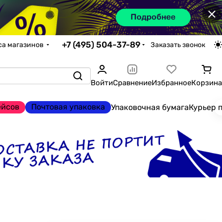
×
+7 (495) 504-37-89
са магазинов
Заказать звонок
Войти
Сравнение
Избранное
Корзина
ейсов
Почтовая упаковка
Упаковочная бумага
Курьер 