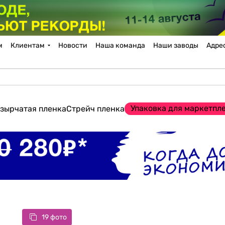
м
Клиентам
Новости
Наша команда
Наши заводы
Адре
Упаковка для маркетпл
зырчатая пленка
Стрейч пленка
19 фото