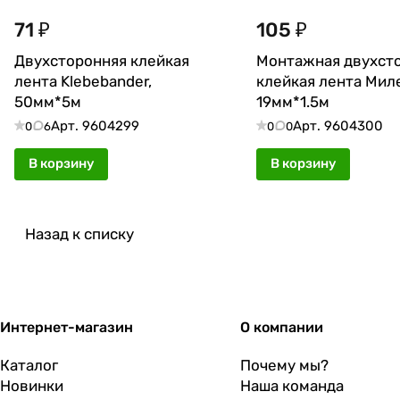
71 ₽
105 ₽
Двухсторонняя клейкая
Монтажная двухст
лента Klebebander,
клейкая лента Мил
50мм*5м
19мм*1.5м
Арт.
9604299
Арт.
9604300
0
6
0
0
В корзину
В корзину
Назад к списку
Интернет-магазин
О компании
Каталог
Почему мы?
Новинки
Наша команда