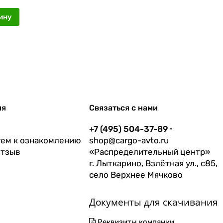
ину
ия
Связаться с нами
+7 (495) 504-37-89
ем к ознакомлению
shop@cargo-avto.ru
отзыв
«Распределительный центр»
г. Лыткарино, Взлётная ул., с85,
село Верхнее Мячково
Документы для скачивания
Реквизиты компании