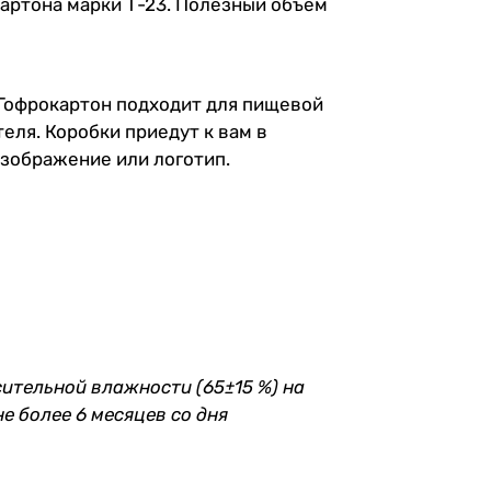
картона марки Т-23. Полезный объём
 Гофрокартон подходит для пищевой
ля. Коробки приедут к вам в
изображение или логотип.
сительной влажности (65±15 %) на
е более 6 месяцев со дня