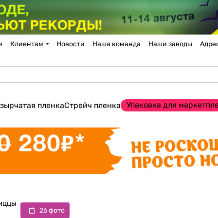
м
Клиентам
Новости
Наша команда
Наши заводы
Адре
Упаковка для маркетпл
зырчатая пленка
Стрейч пленка
пиццы
26 фото