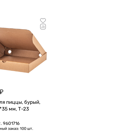
 ₽
ля пиццы, бурый,
*35 мм, Т-23
т.
9601716
ый заказ: 100 шт.