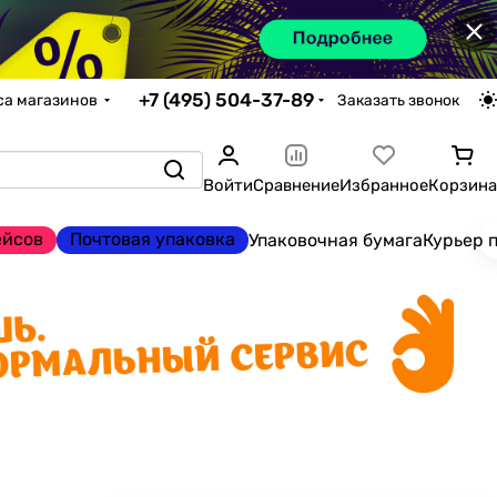
×
+7 (495) 504-37-89
са магазинов
Заказать звонок
Войти
Сравнение
Избранное
Корзина
ейсов
Почтовая упаковка
Упаковочная бумага
Курьер 