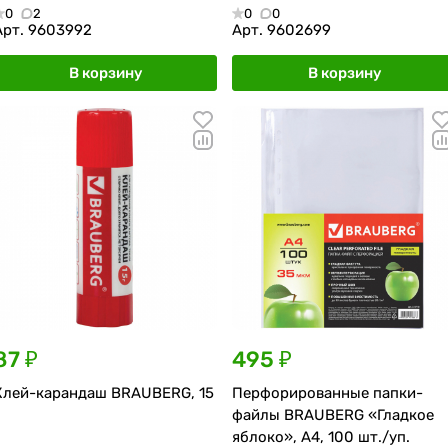
0
2
0
0
Арт.
9603992
Арт.
9602699
В корзину
В корзину
87 ₽
495 ₽
Клей-карандаш BRAUBERG, 15
Перфорированные папки-
файлы BRAUBERG «Гладкое
яблоко», А4, 100 шт./уп.