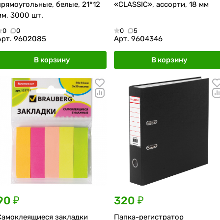
прямоугольные, белые, 21*12
«CLASSIC», ассорти, 18 мм
мм, 3000 шт.
0
0
0
5
Арт.
9602085
Арт.
9604346
В корзину
В корзину
90 ₽
320 ₽
Самоклеящиеся закладки
Папка-регистратор