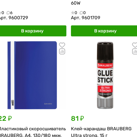
60W
0
6
0
0
Арт.
9600729
Арт.
9601709
В корзину
В корзину
22 ₽
81 ₽
Пластиковый скоросшиватель
Клей-карандаш BRAUBERG
BRAUBERG, А4, 130/180 мкм,
Ultra strong, 15 г