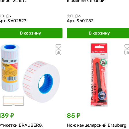
синие, 24 шт.
6 сменных лезвий
0
7
0
6
Арт.
9602527
Арт.
9601152
В корзину
В корзину
139 ₽
85 ₽
Этикетки BRAUBERG,
Нож канцелярский Brauberg