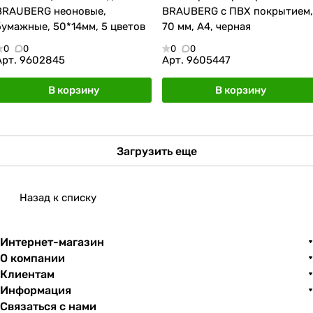
BRAUBERG неоновые,
BRAUBERG с ПВХ покрытием,
бумажные, 50*14мм, 5 цветов
70 мм, А4, черная
0
0
0
0
Арт.
9602845
Арт.
9605447
В корзину
В корзину
Загрузить еще
Назад к списку
Интернет-магазин
О компании
Клиентам
Информация
Связаться с нами