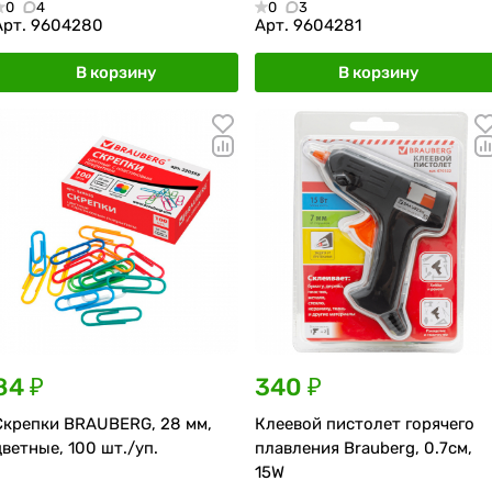
0
4
0
3
Арт.
9604280
Арт.
9604281
В корзину
В корзину
84 ₽
340 ₽
Скрепки BRAUBERG, 28 мм,
Клеевой пистолет горячего
цветные, 100 шт./уп.
плавления Brauberg, 0.7см,
15W