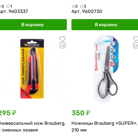
0
1
0
3
Арт.
9603337
Арт.
9600730
В корзину
В корзину
295 ₽
350 ₽
Универсальный нож Brauberg,
Ножницы Brauberg «SUPER»,
2 сменных лезвия
210 мм