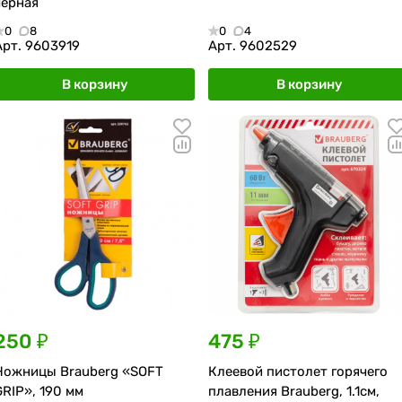
черная
0
8
0
4
Арт.
9603919
Арт.
9602529
В корзину
В корзину
250 ₽
475 ₽
Ножницы Brauberg «SOFT
Клеевой пистолет горячего
GRIP», 190 мм
плавления Brauberg, 1.1см,