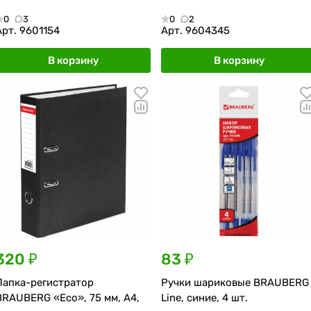
0
3
0
2
Арт.
9601154
Арт.
9604345
В корзину
В корзину
320 ₽
83 ₽
Папка-регистратор
Ручки шариковые BRAUBERG
BRAUBERG «Eco», 75 мм, А4,
Line, синие, 4 шт.