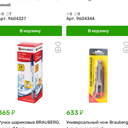
синий
0
7
0
0
Арт.
9604327
Арт.
9604344
В корзину
В корзину
365 ₽
633 ₽
Ручки шариковые BRAUBERG,
Универсальный нож Brauberg