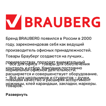
Бренд BRAUBERG появился в России в 2000
году, зарекомендовав себя как ведущий
производитель офисных принадлежностей.
Товары Брауберг создаются на лучших
производствах, проходят внимательный
Всё для офиса – товары для обеспечения
контроль и отбор. Компания постоянно
нормальной офисной деятельности.
расширяется и совершенствует оборудование,
Всё для школьников и студентов – ручки,
повышая качество и расширяя ассортимент
ножницы, клей карандаши, закладки, маркеры.
товаров.
Всё для художников – для профессиональной
работы, начинающих и любителей.