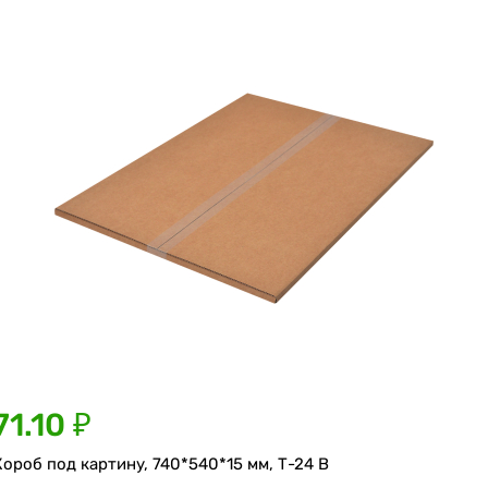
71.10 ₽
Короб под картину, 740*540*15 мм, Т-24 В