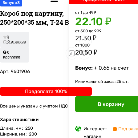
Бонус x3
Короб под картину,
от 1 до 499
22.10 ₽
250*200*35 мм, Т-24 В
от 500 до 999
21.30 ₽
0
0 отзывов
от 1000
20.50 ₽
0
вопросов
Бонус:
+ 0.66 на счет
Арт.
9601906
Минимальный заказ: 25 шт.
Предоплата 100%
В корзину
Все цены указаны с учетом НДС
Характеристики
Длина, мм
:
250
Интернет-
Под зак
Ширина, мм
:
200
магазин: