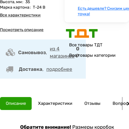
Высота, мм
:
35
Марка картона
:
Т-24 В
Есть дешевле? Снизим це
точка!
Все характеристики
Посмотреть описание
Все товары ТДТ
из 4
0
Самовывоз
,
Все товары категории
магазинов
₽
Доставка
,
подробнее
Описание
Характеристики
Отзывы
Вопросы
Обратите внимание!
Размеры коробок