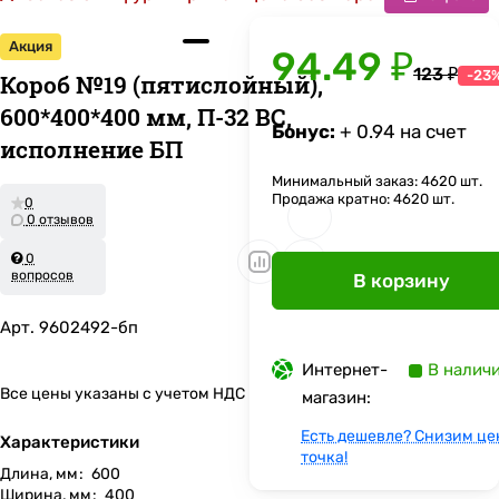
Акция
94.49 ₽
123 ₽
-23
Короб №19 (пятислойный),
600*400*400 мм, П-32 ВС,
Бонус:
+ 0.94 на счет
исполнение БП
Минимальный заказ: 4620 шт.
Продажа кратно: 4620 шт.
0
0 отзывов
0
вопросов
В корзину
Арт.
9602492-бп
Интернет-
В налич
Все цены указаны с учетом НДС
магазин:
Есть дешевле? Снизим це
Характеристики
точка!
Длина, мм
:
600
Ширина, мм
:
400