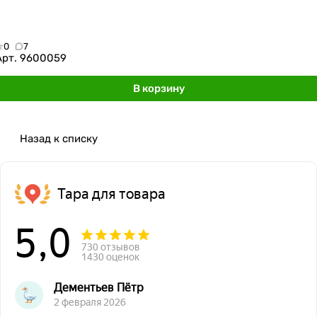
0
7
Арт.
9600059
В корзину
Назад к списку
Тара для товара
5,0
730 отзывов
1430 оценок
Дементьев Пётр
2 февраля 2026