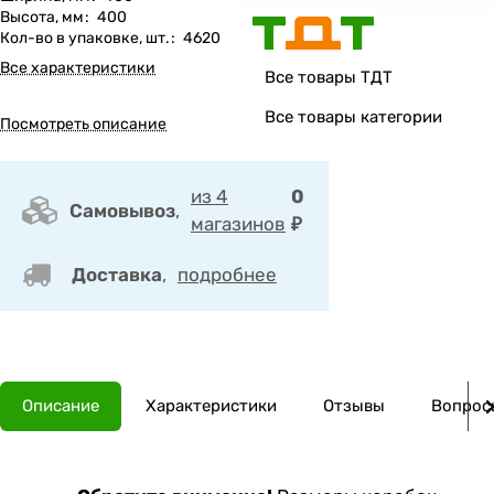
Высота, мм
:
400
Кол-во в упаковке, шт.
:
4620
Все характеристики
Все товары ТДТ
Все товары категории
Посмотреть описание
из 4
0
Самовывоз
,
магазинов
₽
Доставка
,
подробнее
Описание
Характеристики
Отзывы
Вопросы