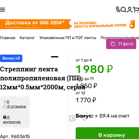
Главная
Каталог
Упаковочные ПП и ПЭТ ленты
Полипропиленовые
11 фото
Бонус x3
от 1 до 4
1 980 ₽
Стреппинг лента
полипропиленовая (ПП),
от 5 до 11
1 850 ₽
12мм*0.5мм*2000м, серая
от 12
1 770 ₽
0
0 отзывов
Бонус:
+ 59.4 на счет
0
вопросов
В корзину
Арт.
9603615