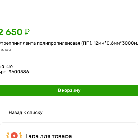
2 650 ₽
Стреппинг лента полипропиленовая (ПП), 12мм*0.6мм*3000м
белая
0
0
Арт.
9600586
В корзину
Назад к списку
Тара для товара