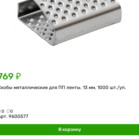
769 ₽
Скобы металлические для ПП ленты, 13 мм, 1000 шт./уп.
0
0
Арт.
9600577
В корзину