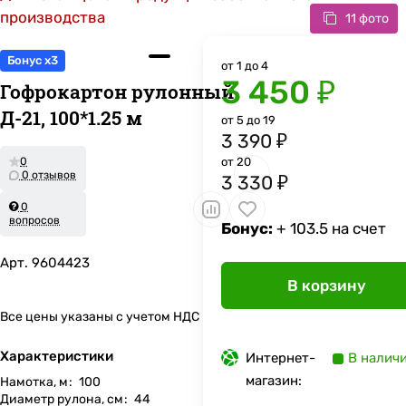
производства
11 фото
Бонус x3
от 1 до 4
3 450 ₽
Гофрокартон рулонный
Д-21, 100*1.25 м
от 5 до 19
3 390 ₽
0
от 20
0 отзывов
3 330 ₽
0
вопросов
Бонус:
+ 103.5 на счет
Арт.
9604423
В корзину
Все цены указаны с учетом НДС
Характеристики
Интернет-
В налич
магазин:
Намотка, м
:
100
Диаметр рулона, cм
:
44