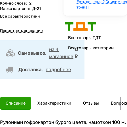
Есть дешевле? Снизим це
Кол-во слоев
:
2
точка!
Марка картона
:
Д-21
Все характеристики
Посмотреть описание
Все товары ТДТ
Все товары категории
из 4
0
Самовывоз
,
магазинов
₽
Доставка
,
подробнее
Описание
Характеристики
Отзывы
Вопросы
Рулонный гофрокартон бурого цвета, намоткой 100 м,