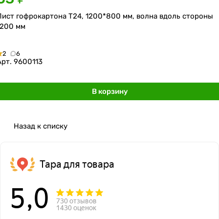
Лист гофрокартона Т24, 1200*800 мм, волна вдоль стороны
1200 мм
2
6
Арт.
9600113
В корзину
Назад к списку
Тара для товара
5,0
730 отзывов
1430 оценок