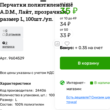
Перчатки полиэтиленовые
от 1 до 9
35 ₽
A.D.M., Лайт, прозрачные,
размер L, 100шт./уп.
от 10 до 49
34 ₽
от 50
0
33 ₽
0 отзывов
2
вопроса
Бонус:
+ 0.35 на счет
Арт.
9604529
В корзину
Все цены указаны с учетом НДС
Интернет-
В налич
Характеристики
магазин:
Код производителя
:
24406
Количество в упаковке, шт.
:
100
Есть дешевле? Снизим це
Размер
:
L
точка!
Состав
:
100% полиэтилен