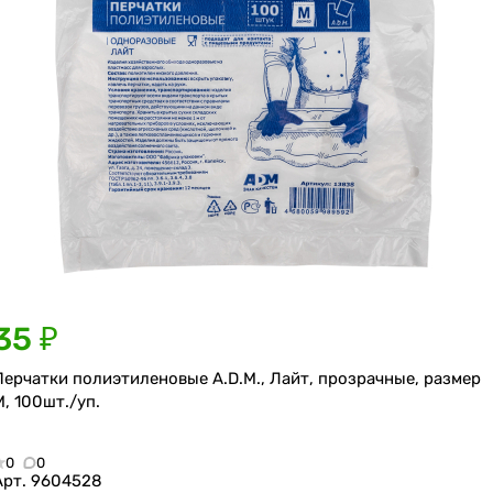
35 ₽
Перчатки полиэтиленовые A.D.M., Лайт, прозрачные, размер
M, 100шт./уп.
0
0
Арт.
9604528