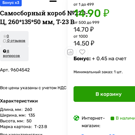
Бонус x3
от 1 до 499
14.90 ₽
Самосборный короб №220-
Ц, 260*135*50 мм, Т-23 В
от 500 до 999
14.70 ₽
0
от 1000
0 отзывов
14.50 ₽
8
вопросов
Бонус:
+ 0.45 на счет
Арт.
9604542
Минимальный заказ: 1 шт.
Все цены указаны с учетом НДС
В корзину
Характеристики
Длина, мм
:
260
Ширина, мм
:
135
Интернет-
В налич
Высота, мм
:
50
магазин:
Марка картона
:
Т-23 В
Все характеристики