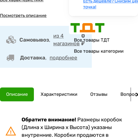
Есть дешевле? Снизим це
точка!
Посмотреть описание
из 4
0
Самовывоз
,
Все товары ТДТ
магазинов
₽
Все товары категории
Доставка
,
подробнее
Описание
Характеристики
Отзывы
Вопросы
Обратите внимание!
Размеры коробок
(Длина х Ширина х Высота) указаны
внутренние. Коробки продаются в