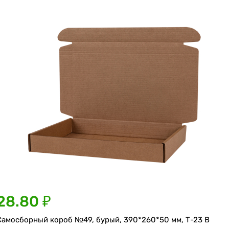
28.80 ₽
Самосборный короб №49, бурый, 390*260*50 мм, Т-23 В