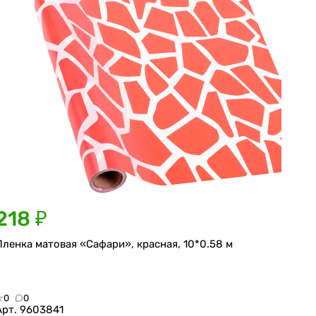
218 ₽
Пленка матовая «Сафари», красная, 10*0.58 м
0
0
Арт.
9603841