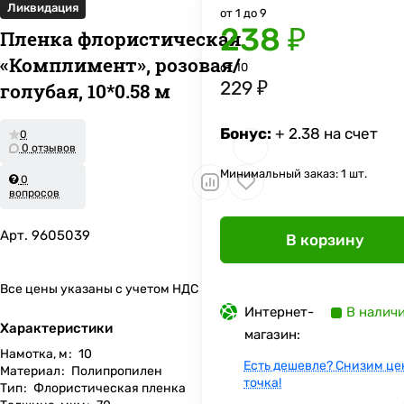
Ликвидация
от 1 до 9
238 ₽
Пленка флористическая
«Комплимент», розовая/
от 10
229 ₽
голубая, 10*0.58 м
Бонус:
+ 2.38 на счет
0
0 отзывов
Минимальный заказ: 1 шт.
0
вопросов
Арт.
9605039
В корзину
Все цены указаны с учетом НДС
Интернет-
В налич
Характеристики
магазин:
Намотка, м
:
10
Есть дешевле? Снизим це
Материал
:
Полипропилен
точка!
Тип
:
Флористическая пленка