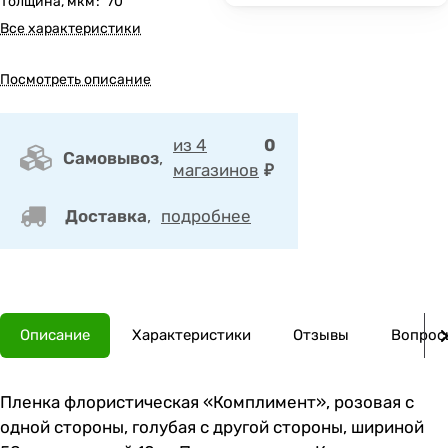
Толщина, мкм
:
70
Все характеристики
Посмотреть описание
из 4
0
Самовывоз
,
магазинов
₽
Доставка
,
подробнее
Описание
Характеристики
Отзывы
Вопросы
Пленка флористическая «Комплимент», розовая с
одной стороны, голубая с другой стороны, шириной