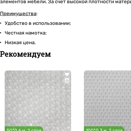
элементов мебели. За счет высокой плотности мате
Преимущества
:
Удобство в использовании;
Честная намотка;
Низкая цена.
Рекомендуем
50*0.6 м, 2 слоя
100*0.3 м, 2 слоя