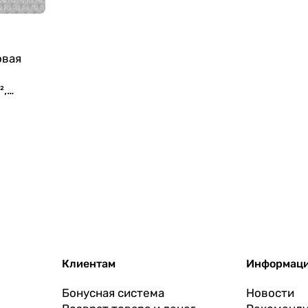
овая
²,
Клиентам
Информац
Бонусная система
Новости