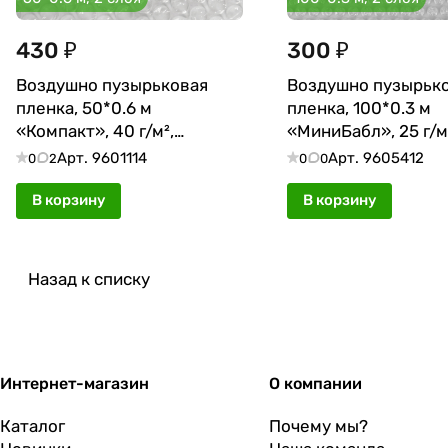
430 ₽
300 ₽
Воздушно пузырьковая
Воздушно пузырьк
пленка, 50*0.6 м
пленка, 100*0.3 м
«Компакт», 40 г/м²,
«МиниБабл», 25 г/м
двухслойная
двухслойная
Арт.
9601114
Арт.
9605412
0
2
0
0
В корзину
В корзину
Назад к списку
Интернет-магазин
О компании
Каталог
Почему мы?