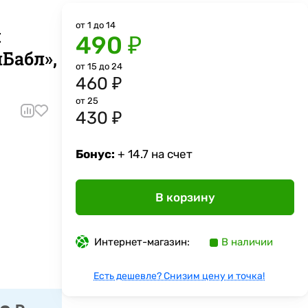
от 1 до 14
я
490 ₽
иБабл»,
от 15 до 24
460 ₽
от 25
430 ₽
Бонус:
+ 14.7 на счет
В корзину
Интернет-магазин:
В наличии
Есть дешевле? Снизим цену и точка!