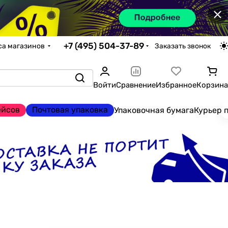
×
+7 (495) 504-37-89
са магазинов
Заказать звонок
Войти
Сравнение
Избранное
Корзина
ейсов
Почтовая упаковка
Упаковочная бумага
Курьер 