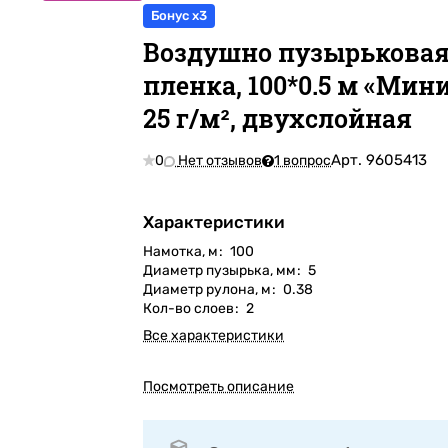
Бонус x3
Воздушно пузырькова
пленка, 100*0.5 м «Мин
25 г/м², двухслойная
Арт.
9605413
0
Нет отзывов
1 вопрос
Характеристики
Намотка, м
:
100
Диаметр пузырька, мм
:
5
Диаметр рулона, м
:
0.38
Кол-во слоев
:
2
Все характеристики
Посмотреть описание