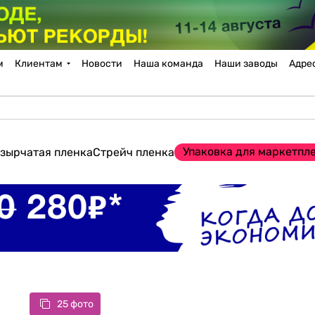
м
Клиентам
Новости
Наша команда
Наши заводы
Адре
Упаковка для маркетпл
зырчатая пленка
Стрейч пленка
25 фото