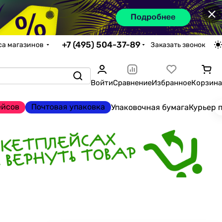
×
+7 (495) 504-37-89
са магазинов
Заказать звонок
Войти
Сравнение
Избранное
Корзина
ейсов
Почтовая упаковка
Упаковочная бумага
Курьер 