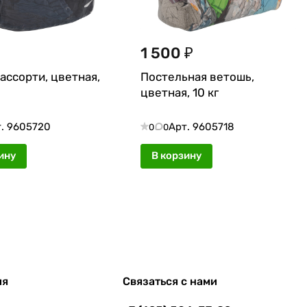
1 500 ₽
ассорти, цветная,
Постельная ветошь,
цветная, 10 кг
т.
9605720
Арт.
9605718
0
0
ину
В корзину
ия
Связаться с нами