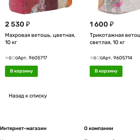
2 530 ₽
1 600 ₽
Махровая ветошь, цветная,
Трикотажная ветош
10 кг
светлая, 10 кг
Арт.
9605717
Арт.
9605714
0
0
0
0
В корзину
В корзину
Назад к списку
Интернет-магазин
О компании