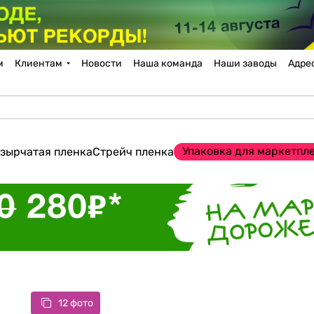
м
Клиентам
Новости
Наша команда
Наши заводы
Адре
Упаковка для маркетпл
зырчатая пленка
Стрейч пленка
12 фото