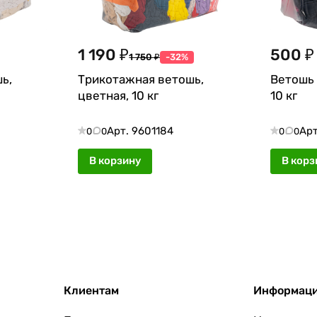
1 190 ₽
500 ₽
1 750 ₽
-32%
ь,
Трикотажная ветошь,
Ветошь 
цветная, 10 кг
10 кг
Арт.
9601184
Ар
0
0
0
0
В корзину
В корз
Клиентам
Информац