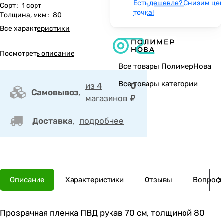
Есть дешевле? Снизим це
Сорт
:
1 сорт
точка!
Толщина, мкм
:
80
Все характеристики
Посмотреть описание
Все товары ПолимерНова
Все товары категории
из 4
0
Самовывоз
,
магазинов
₽
Доставка
,
подробнее
Описание
Характеристики
Отзывы
Вопросы
Прозрачная пленка ПВД рукав 70 см, толщиной 80