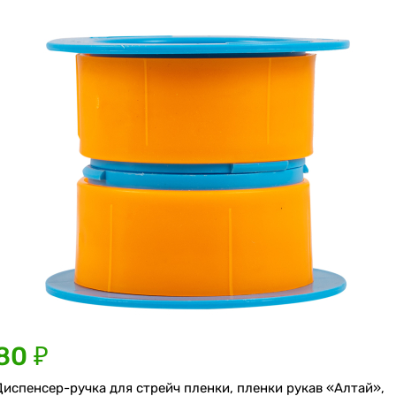
80 ₽
Диспенсер-ручка для стрейч пленки, пленки рукав «Алтай»,