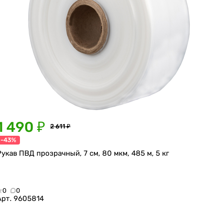
1 490 ₽
2 611 ₽
-43%
Рукав ПВД прозрачный, 7 см, 80 мкм, 485 м, 5 кг
0
0
Арт.
9605814