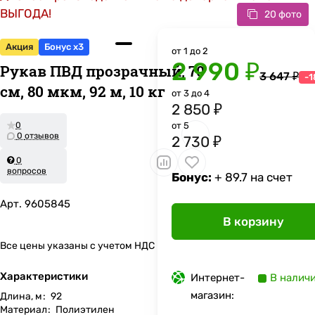
ВЫГОДА!
20 фото
Акция
Бонус x3
от 1 до 2
2 990 ₽
Рукав ПВД прозрачный, 70
3 647 ₽
-
см, 80 мкм, 92 м, 10 кг
от 3 до 4
2 850 ₽
0
от 5
0 отзывов
2 730 ₽
0
вопросов
Бонус:
+ 89.7 на счет
Арт.
9605845
В корзину
Все цены указаны с учетом НДС
Характеристики
Интернет-
В налич
магазин:
Длина, м
:
92
Материал
:
Полиэтилен