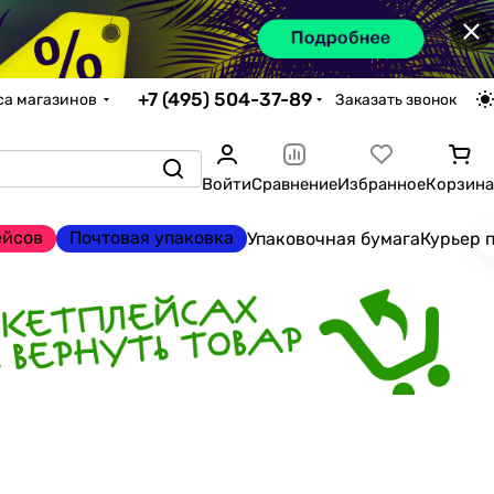
×
+7 (495) 504-37-89
са магазинов
Заказать звонок
Войти
Сравнение
Избранное
Корзина
ейсов
Почтовая упаковка
Упаковочная бумага
Курьер 