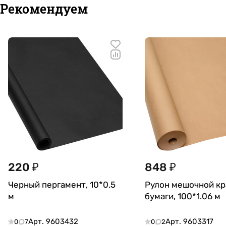
Рекомендуем
220 ₽
848 ₽
Черный пергамент, 10*0.5
Рулон мешочной к
м
бумаги, 100*1.06 м
Арт.
9603432
Арт.
9603317
0
7
0
2