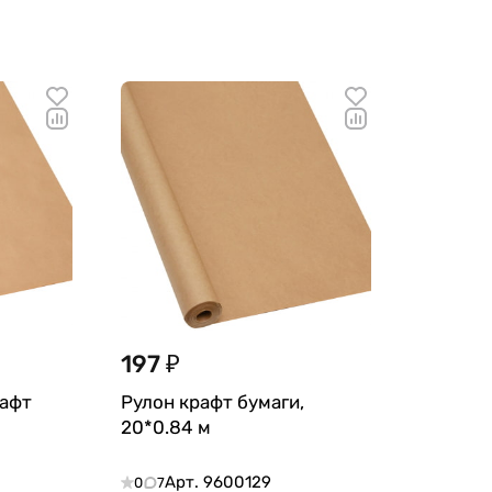
197 ₽
рафт
Рулон крафт бумаги,
20*0.84 м
Арт.
9600129
0
7