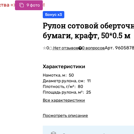
тва => цена ниже!
9 фото
Бонус x3
Рулон сотовой оберточ
бумаги, крафт, 50*0.5 м
Арт.
960587
0
Нет отзывов
0 вопросов
Характеристики
Намотка, м
:
50
Диаметр рулона, cм
:
11
Плотность, г/м²
:
80
Площадь рулона, м²
:
25
Все характеристики
Посмотреть описание