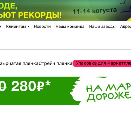
м
Клиентам
Новости
Наша команда
Наши заводы
Адре
Упаковка для маркетпл
зырчатая пленка
Стрейч пленка