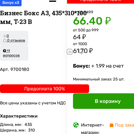
Бонус x3
Бизнес Бокс А3, 435*310*100
от 1 до 499
66.40 ₽
мм, Т-23 В
от 500 до 999
64 ₽
0
0 отзывов
от 1000
61.70 ₽
11
вопросов
Бонус:
+ 1.99 на счет
Арт.
9700180
Минимальный заказ: 25 шт.
Предоплата 100%
В корзину
Все цены указаны с учетом НДС
Характеристики
Длина, мм
:
435
Интернет-
Под зак
Ширина, мм
:
310
магазин: