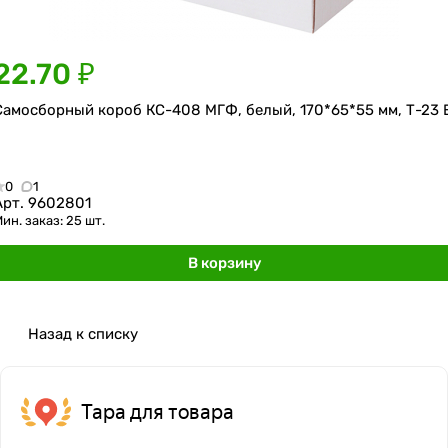
22.70 ₽
Самосборный короб КС-408 МГФ, белый, 170*65*55 мм, Т-23 
0
1
Арт.
9602801
ин. заказ: 25 шт.
В корзину
Назад к списку
Тара для товара