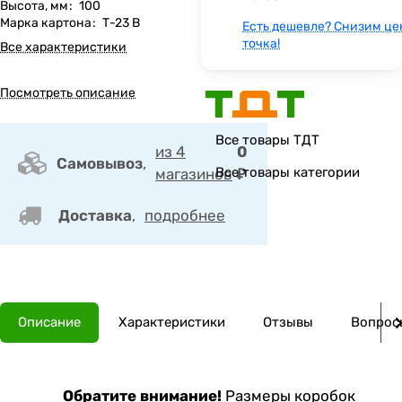
Высота, мм
:
100
Марка картона
:
Т-23 В
Есть дешевле? Снизим це
точка!
Все характеристики
Посмотреть описание
Все товары ТДТ
из 4
0
Самовывоз
,
Все товары категории
магазинов
₽
Доставка
,
подробнее
Описание
Характеристики
Отзывы
Вопросы
Обратите внимание!
Размеры коробок