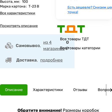
Высота, мм
:
100
Марка картона
:
Т-23 В
Есть дешевле? Снизим це
точка!
Все характеристики
Посмотреть описание
Все товары ТДТ
из 4
0
Самовывоз
,
Все товары категории
магазинов
₽
Доставка
,
подробнее
Описание
Характеристики
Отзывы
Вопросы
Обратите внимание!
Размеры коробок