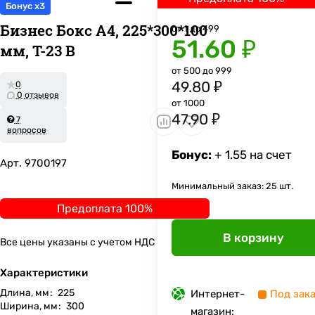
Бонус x3
Бизнес Бокс А4, 225*300*100
от 1 до 499
51.60 ₽
мм, Т-23 В
от 500 до 999
49.80 ₽
0
0 отзывов
от 1000
47.90 ₽
7
вопросов
Бонус:
+ 1.55 на счет
Арт.
9700197
Минимальный заказ: 25 шт.
Предоплата 100%
В корзину
Все цены указаны с учетом НДС
Характеристики
Длина, мм
:
225
Интернет-
Под зак
Ширина, мм
:
300
магазин: