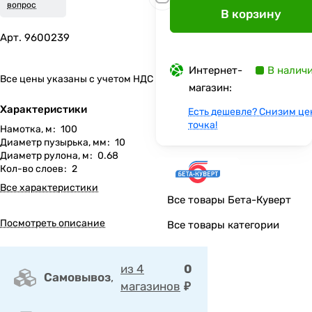
вопрос
В корзину
Арт.
9600239
Интернет-
В налич
Все цены указаны с учетом НДС
магазин:
Характеристики
Есть дешевле? Снизим це
точка!
Намотка, м
:
100
Диаметр пузырька, мм
:
10
Диаметр рулона, м
:
0.68
Кол-во слоев
:
2
Все характеристики
Все товары Бета-Куверт
Посмотреть описание
Все товары категории
из 4
0
Самовывоз
,
магазинов
₽