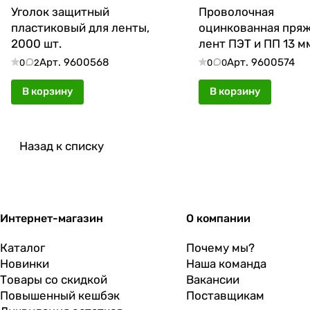
Уголок защитный
Проволочная
пластиковый для ленты,
оцинкованная пряж
2000 шт.
лент ПЭТ и ПП 13 м
шт./уп.
Арт.
9600568
Арт.
9600574
0
2
0
0
В корзину
В корзину
Назад к списку
Интернет-магазин
О компании
Каталог
Почему мы?
Новинки
Наша команда
Товары со скидкой
Вакансии
Повышенный кешбэк
Поставщикам