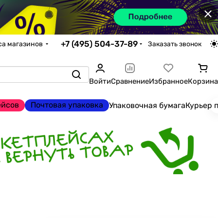
×
+7 (495) 504-37-89
са магазинов
Заказать звонок
Войти
Сравнение
Избранное
Корзина
ейсов
Почтовая упаковка
Упаковочная бумага
Курьер 