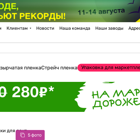
м
Клиентам
Новости
Наша команда
Наши заводы
Адре
Упаковка для маркетпл
зырчатая пленка
Стрейч пленка
ки для лент
5 фото