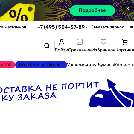
×
+7 (495) 504-37-89
са магазинов
Заказать звонок
Войти
Сравнение
Избранное
Корзина
ейсов
Почтовая упаковка
Упаковочная бумага
Курьер 