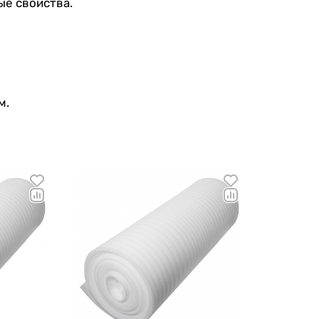
ые свойства.
м.