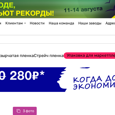
м
Клиентам
Новости
Наша команда
Наши заводы
Адре
Упаковка для маркетпл
зырчатая пленка
Стрейч пленка
3 фото