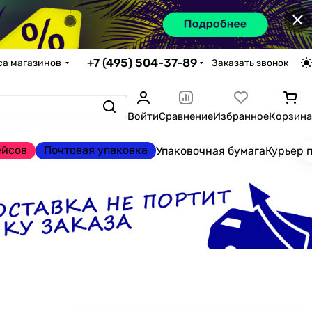
×
+7 (495) 504-37-89
са магазинов
Заказать звонок
Войти
Сравнение
Избранное
Корзина
ейсов
Почтовая упаковка
Упаковочная бумага
Курьер 