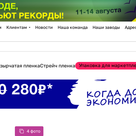
м
Клиентам
Новости
Наша команда
Наши заводы
Адре
Упаковка для маркетпл
зырчатая пленка
Стрейч пленка
4 фото