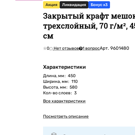
Акция
Ликвидация
Бонус x3
Закрытый крафт мешо
трехслойный, 70 г/м², 4
см
Арт.
9601480
0
Нет отзывов
1 вопрос
Характеристики
Длина, мм
:
450
Ширина, мм
:
110
Высота, мм
:
580
Кол-во слоев
:
3
Все характеристики
Посмотреть описание