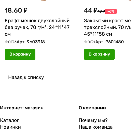
18.60 ₽
44 ₽
47 ₽
-6%
Крафт мешок двухслойный
Закрытый крафт м
без ручек, 70 г/м², 24*11*47
трехслойный, 70 г/м
см
45*11*58 см
Арт.
9603918
Арт.
9601480
0
3
0
1
В корзину
В корзину
Назад к списку
Интернет-магазин
О компании
Каталог
Почему мы?
Новинки
Наша команда