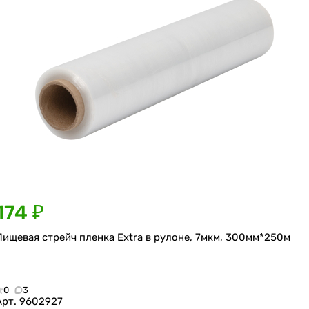
174 ₽
Пищевая стрейч пленка Extra в рулоне, 7мкм, 300мм*250м
0
3
Арт.
9602927