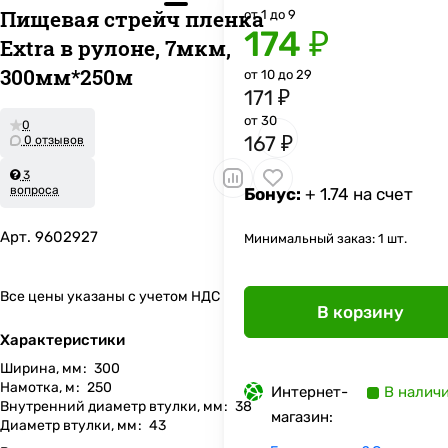
Пищевая стрейч пленка
от 1 до 9
174 ₽
Extra в рулоне, 7мкм,
300мм*250м
от 10 до 29
171 ₽
от 30
0
167 ₽
0 отзывов
3
вопроса
Бонус:
+ 1.74 на счет
Арт.
9602927
Минимальный заказ: 1 шт.
Все цены указаны с учетом НДС
В корзину
Характеристики
Ширина, мм
:
300
Намотка, м
:
250
Интернет-
В налич
Внутренний диаметр втулки, мм
:
38
магазин:
Диаметр втулки, мм
:
43