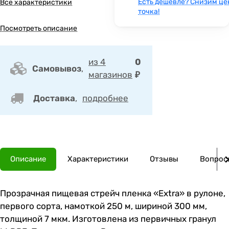
Есть дешевле? Снизим це
Все характеристики
точка!
Посмотреть описание
из 4
0
Самовывоз
,
магазинов
₽
Доставка
,
подробнее
Описание
Характеристики
Отзывы
Вопросы
Прозрачная пищевая стрейч пленка «Extra» в рулоне,
первого сорта, намоткой 250 м, шириной 300 мм,
толщиной 7 мкм. Изготовлена из первичных гранул