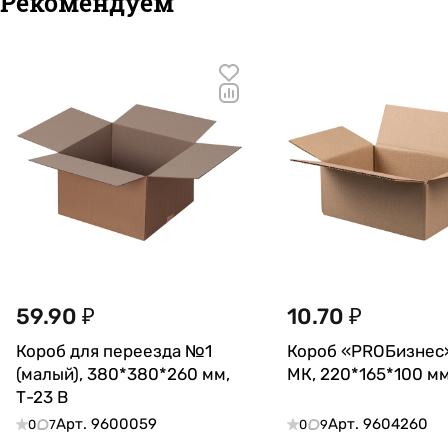
Рекомендуем
59.90 ₽
10.70 ₽
Короб для переезда №1
Короб «PROБизнес
(малый), 380*380*260 мм,
МК, 220*165*100 мм
Т-23 В
Арт.
9600059
Арт.
9604260
0
7
0
9