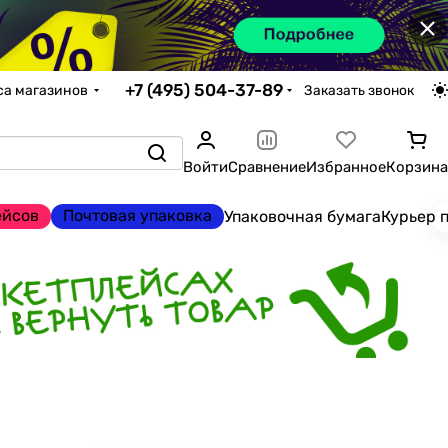
×
+7 (495) 504-37-89
са магазинов
Заказать звонок
Войти
Сравнение
Избранное
Корзина
ейсов
Почтовая упаковка
Упаковочная бумага
Курьер 