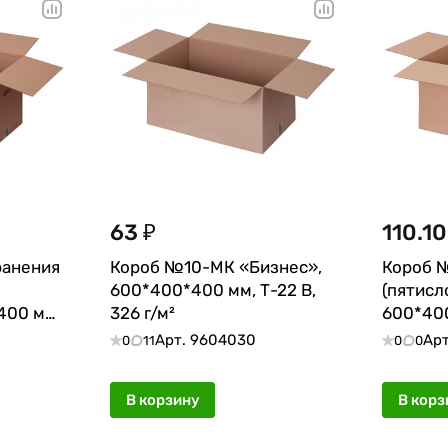
63 ₽
110.10
ранения
Короб №10-МК «Бизнес»,
Короб 
600*400*400 мм, Т-22 В,
(пятисл
400 мм,
326 г/м²
600*400
Арт.
9604030
Ар
0
11
0
0
В корзину
В корз