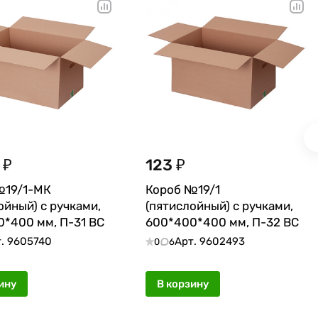
 ₽
123 ₽
№19/1-МК
Короб №19/1
ойный) с ручками,
(пятислойный) с ручками,
*400 мм, П-31 ВС
600*400*400 мм, П-32 ВС
т.
9605740
Арт.
9602493
0
6
ину
В корзину