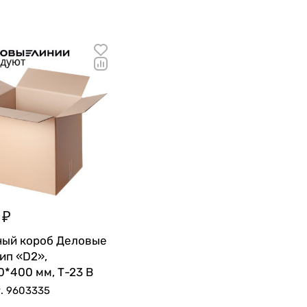
 ₽
ный короб Деловые
ип «D2»,
*400 мм, Т-23 В
.
9603335