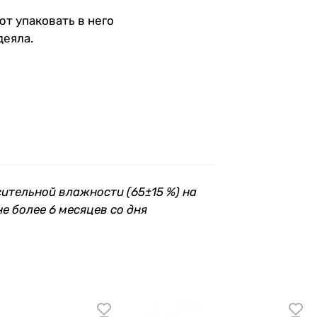
т упаковать в него
деяла.
сительной влажности (65±15 %) на
е более 6 месяцев со дня