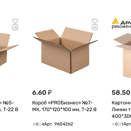
6.60 ₽
58.50
» №5-
Короб «PROБизнес» №7-
Картон
, T-22 В
МК, 170*120*100 мм, T-22 В
Линии т
400*300
Арт.
9604262
Арт
0
4
0
7