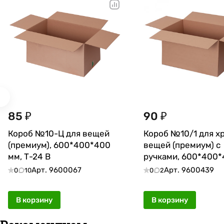
85 ₽
90 ₽
Короб №10-Ц для вещей
Короб №10/1 для х
(премиум), 600*400*400
вещей (премиум) с
мм, Т-24 В
ручками, 600*400*
Т-24 В
Арт.
9600067
Арт.
9600439
0
10
0
2
В корзину
В корзину