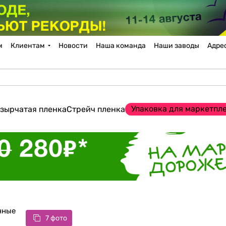
м
Клиентам
Новости
Наша команда
Наши заводы
Адре
Упаковка для маркетпл
зырчатая пленка
Стрейч пленка
нные
7 фото