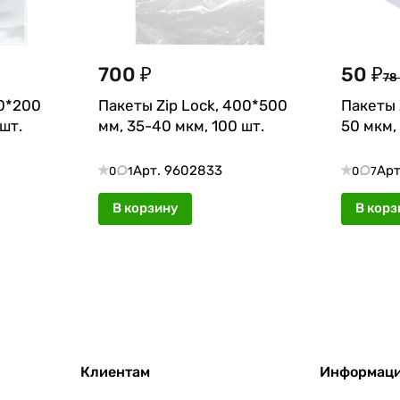
700 ₽
50 ₽
78
50*200
Пакеты Zip Lock, 400*500
Пакеты 
шт.
мм, 35-40 мкм, 100 шт.
50 мкм,
Арт.
9602833
Арт
0
1
0
7
В корзину
В корз
Клиентам
Информац