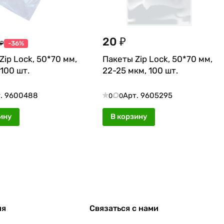
20 ₽
 ₽
-36%
Zip Lock, 50*70 мм,
Пакеты Zip Lock, 50*70 мм,
 100 шт.
22-25 мкм, 100 шт.
.
9600488
Арт.
9605295
0
0
ину
В корзину
ия
Связаться с нами