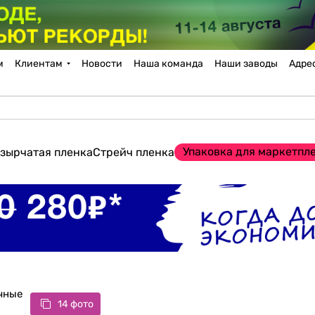
м
Клиентам
Новости
Наша команда
Наши заводы
Адре
Упаковка для маркетпл
зырчатая пленка
Стрейч пленка
чные
14 фото