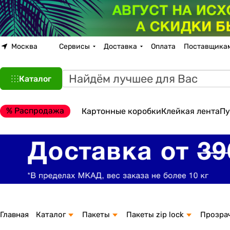
Москва
Сервисы
Доставка
Оплата
Поставщика
Каталог
% Распродажа
Картонные коробки
Клейкая лента
Пу
Главная
Каталог
Пакеты
Пакеты zip lock
Прозра