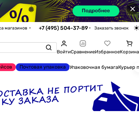
×
+7 (495) 504-37-89
са магазинов
Заказать звонок
Войти
Сравнение
Избранное
Корзина
ейсов
Почтовая упаковка
Упаковочная бумага
Курьер 