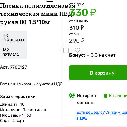
Пленка полиэтиленовая
от 1 до 9
330 ₽
техническая мини ПВД
рукав 80, 1.5*10м
от 10 до 49
310 ₽
от 50
0
290 ₽
0 отзывов
0
вопросов
Бонус:
+ 3.3 на счет
Арт.
9700127
В корзину
Все цены указаны с учетом НДС
Интернет-
В налич
Характеристики
магазин:
Длина, м
:
10
Материал
:
Полиэтилен
Есть дешевле? Снизим це
Площадь, м²
:
30
точка!
Сорт
:
2 сорт