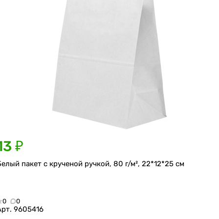
13 ₽
Белый пакет с крученой ручкой, 80 г/м², 22*12*25 см
0
0
Арт.
9605416