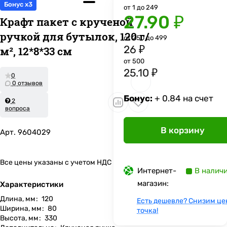
Бонус x3
от 1 до 249
27.90 ₽
Крафт пакет с крученой
ручкой для бутылок, 120 г/
от 250 до 499
26 ₽
м², 12*8*33 см
от 500
25.10 ₽
0
0 отзывов
Бонус:
+ 0.84 на счет
2
вопроса
В корзину
Арт.
9604029
Все цены указаны с учетом НДС
Интернет-
В налич
магазин:
Характеристики
Длина, мм
:
120
Есть дешевле? Снизим це
Ширина, мм
:
80
точка!
Высота, мм
:
330