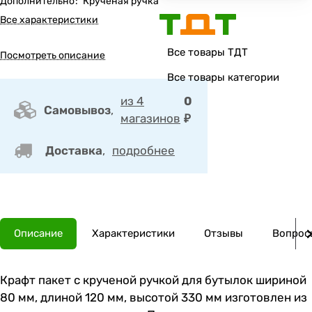
Дополнительно
:
Крученая ручка
Все характеристики
Все товары ТДТ
Посмотреть описание
Все товары категории
из 4
0
Самовывоз
,
магазинов
₽
Доставка
,
подробнее
Описание
Характеристики
Отзывы
Вопросы
Крафт пакет с крученой ручкой для бутылок шириной
80 мм, длиной 120 мм, высотой 330 мм изготовлен из