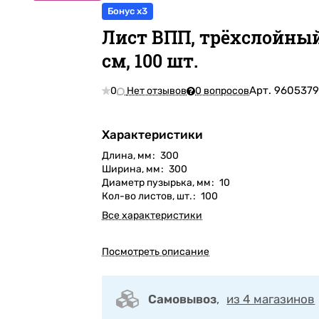
Бонус x3
Лист ВПП, трёхслойный
см, 100 шт.
Арт.
960537
0
Нет отзывов
0 вопросов
Характеристики
Длина, мм
:
300
Ширина, мм
:
300
Диаметр пузырька, мм
:
10
Кол-во листов, шт.
:
100
Все характеристики
Посмотреть описание
Самовывоз
,
из 4 магазинов