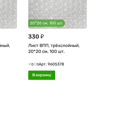
20*20 см, 100 шт.
330 ₽
йный,
Лист ВПП, трёхслойный,
20*20 см, 100 шт.
Арт.
9605378
0
0
В корзину