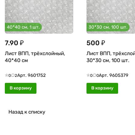
40*40 см, 1 шт.
30*30 см, 100 шт.
7.90 ₽
500 ₽
Лист ВПП, трёхслойный,
Лист ВПП, трёхсло
40*40 см
30*30 см, 100 шт.
Арт.
9601752
Арт.
9605379
0
2
0
0
В корзину
В корзину
Назад к списку