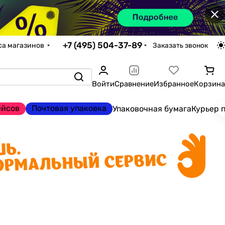
×
+7 (495) 504-37-89
са магазинов
Заказать звонок
Войти
Сравнение
Избранное
Корзина
ейсов
Почтовая упаковка
Упаковочная бумага
Курьер 