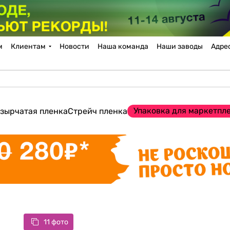
м
Клиентам
Новости
Наша команда
Наши заводы
Адре
Упаковка для маркетпл
зырчатая пленка
Стрейч пленка
11 фото